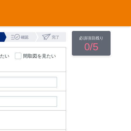
確認
完了
必須項目残り
0
/5
たい
間取図を見たい