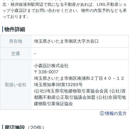
北・根岸線浦和駅周辺で気になる不動産があれば、LIXIL不動産ショ
ップ小森設計までお問い合わせください。物件の内覧予約なども承
っております。
物件詳細
所在地
埼玉県さいたま市南区大字大谷口
交通
小森設計株式会社
〒336-0017
埼玉県さいたま市南区南浦和２丁目４０－１２
取扱い会社
埼玉県知事(9)第13293号
(公社)埼玉県宅地建物取引業協会会員 (公社)首
都圏不動産公正取引協議会加盟 (公社)全国宅地
建物取引業保証協会
情報の見方
周辺施設
（20件）