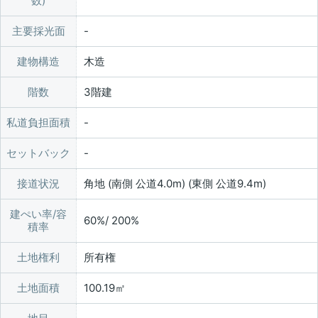
数)
主要採光面
建物構造
木造
階数
3階建
私道負担面積
セットバック
接道状況
角地 (南側 公道4.0m) (東側 公道9.4m)
建ぺい率/容
60%/ 200%
積率
土地権利
所有権
土地面積
100.19㎡