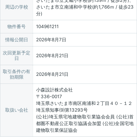
さいたま市立文蔵小学校(約139ｍ / 徒歩2分)、
周辺の学校
さいたま市立南浦和中学校(約1,766ｍ / 徒歩23
分)
物件番号
104961211
情報公開日
2026年8月7日
次回更新予定
2026年8月21日
日
取引条件の有
2026年8月21日
効期限
小森設計株式会社
〒336-0017
埼玉県さいたま市南区南浦和２丁目４０－１２
取扱い会社
埼玉県知事(9)第13293号
(公社)埼玉県宅地建物取引業協会会員 (公社)首
都圏不動産公正取引協議会加盟 (公社)全国宅地
建物取引業保証協会