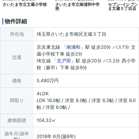
さいたま市立文蔵小学校
さいたま市立南浦和中学
セブン‐イレブン
校
ま文蔵５丁目店
物件詳細
所在地
埼玉県さいたま市南区文蔵５丁目
京浜東北線 「
南浦和
」駅 徒歩20分 バス7分 文
蔵小学校下車 徒歩2分
交通
埼京線 「
北戸田
」駅 徒歩20分 バス2分 西小学
校（蕨市）下車 徒歩9分
価格
5,480万円
4LDK
間取り
LDK 16.0帖 / 洋室 8.0帖 / 洋室 6.3帖 / 洋室 6.0
帖 / 洋室 6.0帖 /
建物面積
104.32㎡
築年月(築年
2018年 6月(築8年)