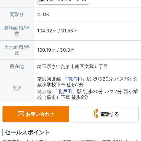
間取り
4LDK
建物面積/坪
104.32㎡ / 31.55坪
数
土地面積/坪
100.19㎡ / 30.3坪
数
所在地
埼玉県さいたま市南区文蔵５丁目
京浜東北線 「
南浦和
」駅 徒歩20分 バス7分 文
蔵小学校下車 徒歩2分
交通
埼京線 「
北戸田
」駅 徒歩20分 バス2分 西小学
校（蕨市）下車 徒歩9分
お問い合わせ
電話する
セールスポイント