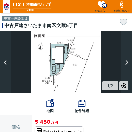
0
お気に入り
お問い合わせ
中古一戸建住宅
中古戸建さいたま市南区文蔵5丁目
1
/
2
地図
物件詳細
5,480
万円
価格
支払いシミュレーション