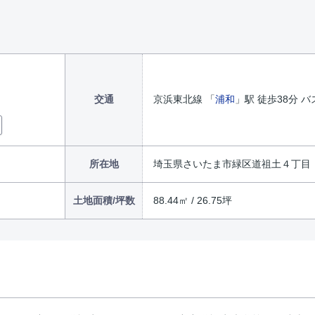
交通
京浜東北線 「
浦和
」駅 徒歩38分 バ
所在地
埼玉県さいたま市緑区道祖土４丁目
土地面積/坪数
88.44㎡ / 26.75坪