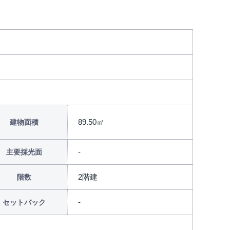
89.50㎡
建物面積
主要採光面
2階建
階数
セットバック