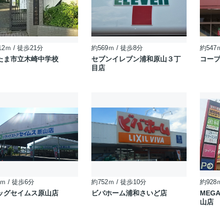
12ｍ / 徒歩21分
約569ｍ / 徒歩8分
約547
たま市立木崎中学校
セブンイレブン浦和原山３丁
コープ
目店
ｍ / 徒歩6分
約752ｍ / 徒歩10分
約928
ッグセイムス原山店
ビバホーム浦和さいど店
MEG
山店