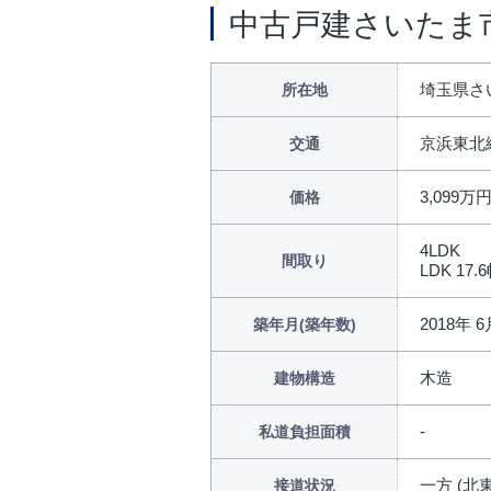
中古戸建さいたま
埼玉県さ
所在地
京浜東北
交通
3,099万
価格
4LDK
間取り
LDK 17.6
2018年 
築年月(築年数)
木造
建物構造
私道負担面積
一方 (北東
接道状況