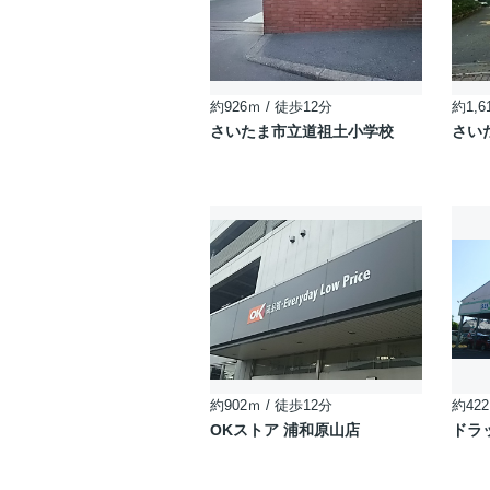
約926ｍ / 徒歩12分
約1,6
さいたま市立道祖土小学校
さい
約902ｍ / 徒歩12分
約422
OKストア 浦和原山店
ドラ