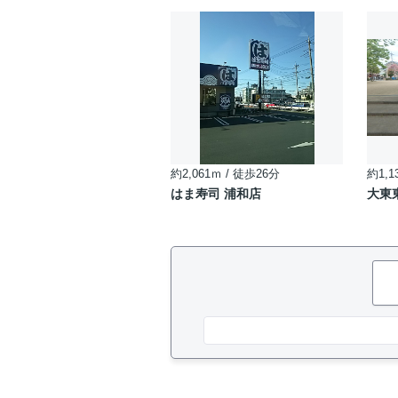
約2,061ｍ / 徒歩26分
約1,1
はま寿司 浦和店
大東