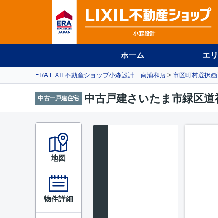
ホーム
エリ
ERA LIXIL不動産ショップ小森設計 南浦和店
市区町村選択画
中古戸建さいたま市緑区道
中古一戸建住宅
地図
物件詳細