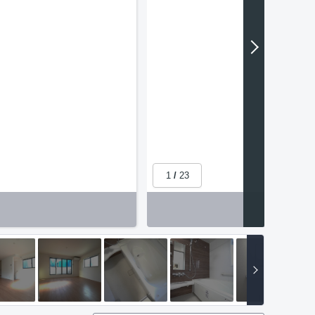
1
/
23