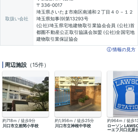
〒336-0017
埼玉県さいたま市南区南浦和２丁目４０－１２
取扱い会社
埼玉県知事(9)第13293号
(公社)埼玉県宅地建物取引業協会会員 (公社)首
都圏不動産公正取引協議会加盟 (公社)全国宅地
建物取引業保証協会
情報の見方
周辺施設
（15件）
約718ｍ / 徒歩9分
約1,956ｍ / 徒歩25分
約964ｍ / 徒歩1
川口市立差間小学校
川口市立神根中学校
ローソン LAWS
ーエフ川口北原