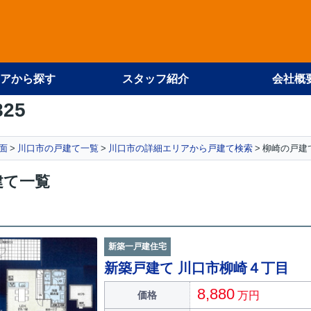
アから探す
スタッフ紹介
会社概
825
面
川口市の戸建て一覧
川口市の詳細エリアから戸建て検索
柳崎の戸建
建て一覧
新築一戸建住宅
新築戸建て 川口市柳崎４丁目
8,880
価格
万円