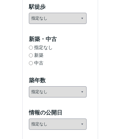
駅徒歩
新築・中古
指定なし
新築
中古
築年数
情報の公開日