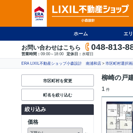
ホーム
エリ
048-813-8
お問い合わせはこちら
営業時間：
09:00～18:00
定休日：
水曜日
ERA LIXIL不動産ショップ小森設計 南浦和店
市区町村選択画
柳崎の戸
市区町村を変更
1
件
町名を絞り込む
絞り込み
価格