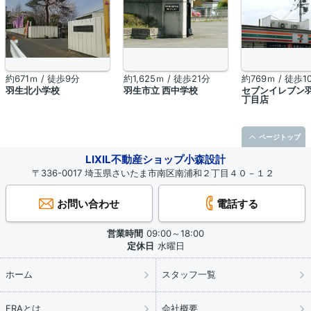
約671ｍ / 徒歩9分
約1,625ｍ / 徒歩21分
約769ｍ / 徒歩1
羽生北小学校
羽生市立 西中学校
セブンイレブン
丁目店
ページトップ
LIXIL不動産ショップ小森設計
〒336-0017 埼玉県さいたま市南区南浦和２丁目４０－１２
お問い合わせ
電話する
営業時間
09:00～18:00
定休日
水曜日
ホーム
スタッフ一覧
ERAとは
会社概要