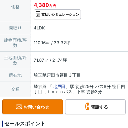
4,380
万円
価格
支払いシミュレーション
間取り
4LDK
建物面積/坪
110.16㎡ / 33.32坪
数
土地面積/坪
71.87㎡ / 21.74坪
数
所在地
埼玉県戸田市笹目３丁目
埼京線 「
北戸田
」駅 徒歩25分 バス8分 笹目四
交通
丁目〔ｔｏｃｏバス〕下車 徒歩3分
お問い合わせ
電話する
セールスポイント