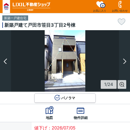
0
お気に入り
お問い合わせ
新築一戸建住宅
新築戸建て戸田市笹目3丁目2号棟
1
/
24
パノラマ
地図
物件詳細
値下げ：2026/07/05