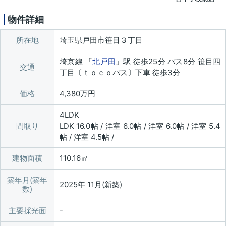
物件詳細
所在地
埼玉県戸田市笹目３丁目
埼京線 「
北戸田
」駅 徒歩25分 バス8分 笹目四
交通
丁目〔ｔｏｃｏバス〕下車 徒歩3分
価格
4,380万円
4LDK
間取り
LDK 16.0帖 / 洋室 6.0帖 / 洋室 6.0帖 / 洋室 5.4
帖 / 洋室 4.5帖 /
建物面積
110.16㎡
築年月(築年
2025年 11月(新築)
数)
主要採光面