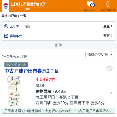
0
お気に入り
お問い合わせ
喜沢の戸建て一覧
変更
エリア
喜沢
変更
詳細条件
2
件
1～2件表示 /2件
中古一戸建住宅
中古戸建戸田市喜沢2丁目
4,049
万円
3LDK
建物面積
79.48㎡
埼玉県戸田市喜沢２丁目
西川口駅 徒歩20分 喜沢橋下車 徒歩3分
戸田市近辺での物件情報：大好評のあの物件「中古戸建戸田市喜沢2丁目」。こちらの物件はファミリーマート 戸田喜沢店まで107mにあります。中古の戸建て物件のご紹介です。京浜東北線西川口から歩いて行ける距離の不動産を求めるのであれば、LIXIL不動産ショップ小森設計で物件情報をお求めください。