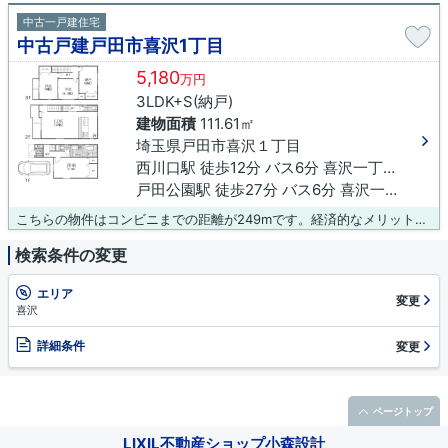
中古一戸建住宅
中古戸建戸田市喜沢1丁目
5,180
万円
3LDK+S(納戸)
建物面積
111.61㎡
埼玉県戸田市喜沢１丁目
西川口駅 徒歩12分 バス6分 喜沢一丁目下車 徒歩3分
戸田公園駅 徒歩27分 バス6分 喜沢一丁目下車 徒歩3分
こちらの物件はコンビニまでの距離が249mです。経済的なメリットも大きい、中古の戸建て物件となっております。こちらは、令和2年12月築の物件です。駅から徒歩12分の物件はいかがですか。LIXIL不動産ショップ小森設計でなら、きっとご希望の条件にマッチした物件に出会えます。スタッフまで事前にご希望を伝えていただけるとよりスムーズです。
検索条件の変更
エリア
変更
喜沢
詳細条件
変更
ページトップ
LIXIL不動産ショップ小森設計