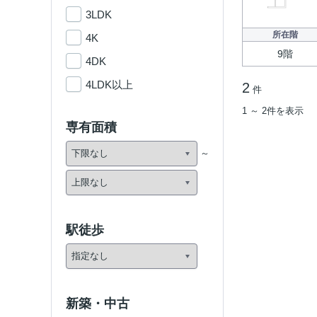
3LDK
所在階
4K
9階
4DK
4LDK以上
2
件
1 ～ 2件を表示
専有面積
駅徒歩
新築・中古