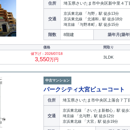
住所
埼玉県さいたま市中央区新中里４丁
京浜東北線 「与野」駅 徒歩13分
交通
京浜東北線 「北浦和」駅 徒歩18分
埼京線 「与野本町」駅 徒歩15分
階数
8階建
築年月(築年
価格
間取り
値下げ：2026/07/18
3LDK
3,550
万円
中古マンション
パークシティ大宮ビューコート
住所
埼玉県さいたま市中央区上落合７丁
京浜東北線 「さいたま新都心」駅 徒歩
交通
埼京線 「北与野」駅 徒歩12分
京浜東北線 「大宮」駅 徒歩19分