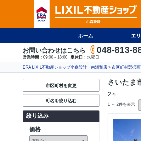
ホーム
エリ
048-813-8
お問い合わせはこちら
営業時間：
09:00～18:00
定休日：
水曜日
ERA LIXIL不動産ショップ小森設計 南浦和店
市区町村選択画
さいたま
市区町村を変更
2
件
町名を絞り込む
1 ～ 2件を表示
絞り込み
価格