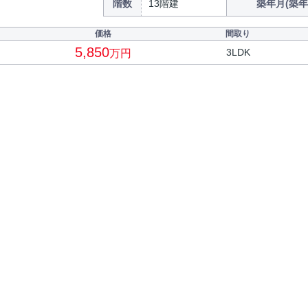
階数
13階建
築年月(築年
価格
間取り
5,850
3LDK
万円