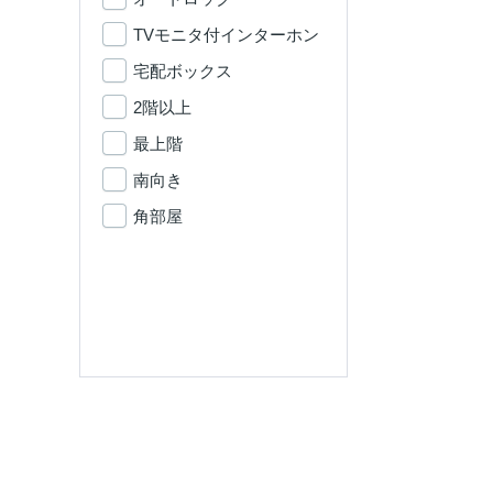
TVモニタ付インターホン
宅配ボックス
2階以上
最上階
南向き
角部屋