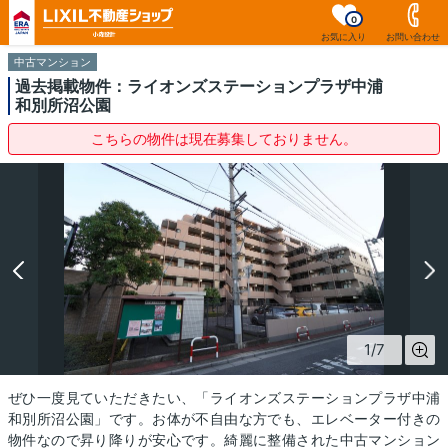
0
お気に入り
お問い合わせ
中古マンション
過去掲載物件：ライオンズステーションプラザ中浦
和別所沼公園
こちらの物件は現在募集しておりません。
1
/
7
ぜひ一度見ていただきたい、「ライオンズステーションプラザ中浦
和別所沼公園」です。お体が不自由な方でも、エレベーター付きの
物件なので昇り降りが安心です。綺麗に整備された中古マンション