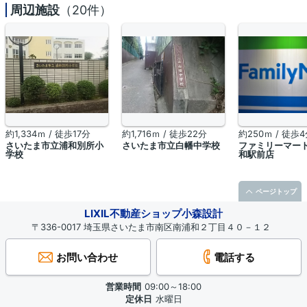
周辺施設
（20件）
約1,334ｍ / 徒歩17分
約1,716ｍ / 徒歩22分
約250ｍ / 徒歩
さいたま市立浦和別所小
さいたま市立白幡中学校
ファミリーマー
学校
和駅前店
ページトップ
LIXIL不動産ショップ小森設計
〒336-0017 埼玉県さいたま市南区南浦和２丁目４０－１２
お問い合わせ
電話する
営業時間
09:00～18:00
定休日
水曜日