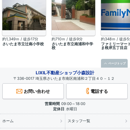
約1,349ｍ / 徒歩17分
約710ｍ / 徒歩9分
約348ｍ / 徒歩
さいたま市立辻南小学校
さいたま市立南浦和中学
ファミリーマート
校
ま根岸五丁目店
ページトップ
LIXIL不動産ショップ小森設計
〒336-0017 埼玉県さいたま市南区南浦和２丁目４０－１２
お問い合わせ
電話する
営業時間
09:00～18:00
定休日
水曜日
ホーム
スタッフ一覧