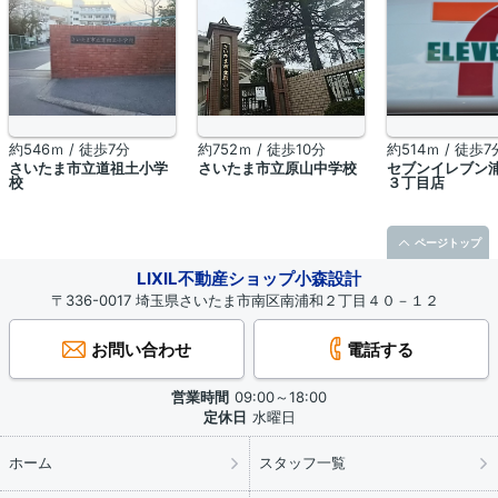
約546ｍ / 徒歩7分
約752ｍ / 徒歩10分
約514ｍ / 徒歩7
さいたま市立道祖土小学
さいたま市立原山中学校
セブンイレブン
校
３丁目店
ページトップ
LIXIL不動産ショップ小森設計
〒336-0017 埼玉県さいたま市南区南浦和２丁目４０－１２
お問い合わせ
電話する
営業時間
09:00～18:00
定休日
水曜日
ホーム
スタッフ一覧