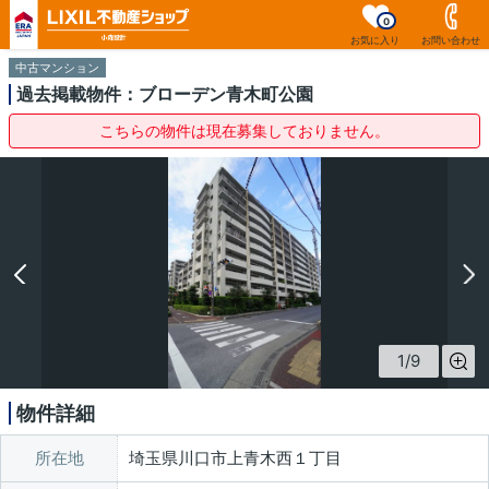
0
お気に入り
お問い合わせ
中古マンション
過去掲載物件：ブローデン青木町公園
こちらの物件は現在募集しておりません。
1
/
9
物件詳細
所在地
埼玉県川口市上青木西１丁目