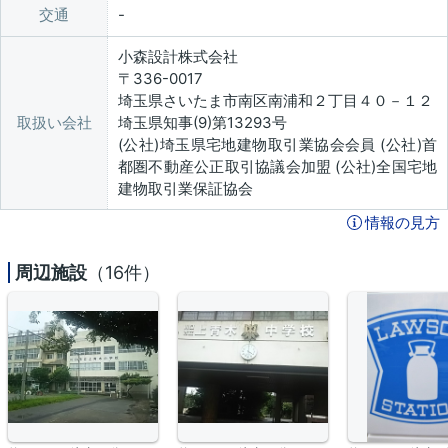
交通
小森設計株式会社
〒336-0017
埼玉県さいたま市南区南浦和２丁目４０－１２
取扱い会社
埼玉県知事(9)第13293号
(公社)埼玉県宅地建物取引業協会会員 (公社)首
都圏不動産公正取引協議会加盟 (公社)全国宅地
建物取引業保証協会
情報の見方
周辺施設
（16件）