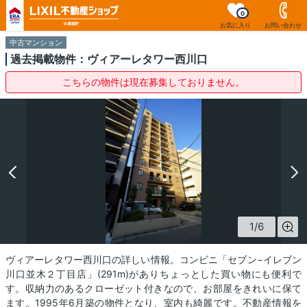
0
お気に入り
お問い合わせ
中古マンション
過去掲載物件：ヴィアーレタワー西川口
こちらの物件は現在募集しておりません。
1
/
6
ヴィアーレタワー西川口の詳しい情報。コンビニ「セブン−イレブン
川口並木２丁目店」(291m)がありちょっとした買い物にも便利で
す。収納力のあるクローゼット付きなので、お部屋をきれいに保て
ます。1995年6月築の物件となり、室内も綺麗です。不動産情報を