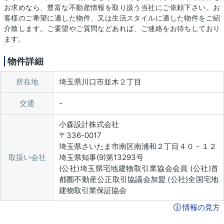
お求めなら、豊富な不動産情報を取り扱う当社にご依頼下さい。お
客様のご希望に適した物件、又は生活スタイルに適した物件をご紹
介致します。ご要望やご質問などあれば、ご連絡をお待ちしており
ます。
物件詳細
所在地
埼玉県川口市並木２丁目
交通
小森設計株式会社
〒336-0017
埼玉県さいたま市南区南浦和２丁目４０－１２
取扱い会社
埼玉県知事(9)第13293号
(公社)埼玉県宅地建物取引業協会会員 (公社)首
都圏不動産公正取引協議会加盟 (公社)全国宅地
建物取引業保証協会
情報の見方