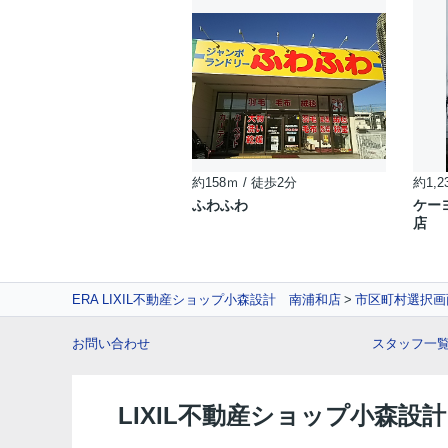
約158ｍ / 徒歩2分
約1,2
ふわふわ
ケー
店
ERA LIXIL不動産ショップ小森設計 南浦和店
市区町村選択画
お問い合わせ
スタッフ一
LIXIL不動産ショップ小森設計