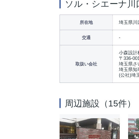
ソル・シエーナ川
埼玉県川
所在地
交通
小森設計
〒336-00
埼玉県さ
取扱い会社
埼玉県知事
(公社)
周辺施設（15件）