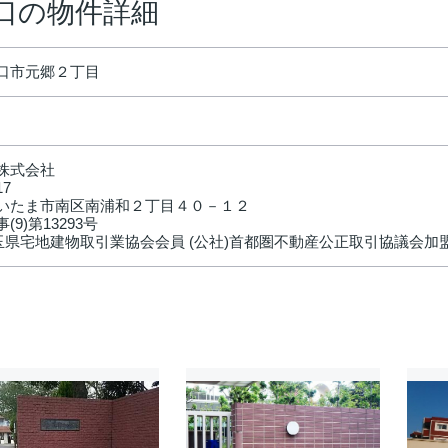
口の物件詳細
口市元郷２丁目
株式会社
17
いたま市南区南浦和２丁目４０－１２
(9)第13293号
埼玉県宅地建物取引業協会会員 (公社)首都圏不動産公正取引協議会加