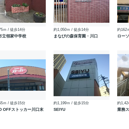
75ｍ / 徒歩14分
約1,050ｍ / 徒歩14分
約162
市立領家中学校
まなびの森保育園・川口
ローソ
65ｍ / 徒歩15分
約1,199ｍ / 徒歩15分
約1,42
D OFFストッカー川口末
SEIYU
業務