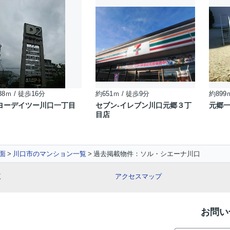
38ｍ / 徒歩16分
約651ｍ / 徒歩9分
約899
ヨーデイツー川口一丁目
セブン-イレブン川口元郷３丁
元郷
目店
面
川口市のマンション一覧
過去掲載物件：ソル・シエーナ川口
覧
アクセスマップ
お問い