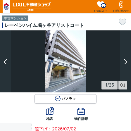
0
お気に入り
お問い合わせ
中古マンション
レーベンハイム鳩ヶ谷アリストコート
1
/
25
パノラマ
地図
物件詳細
値下げ：2026/07/02