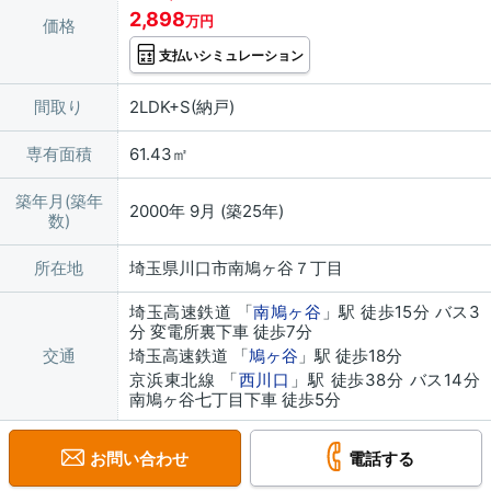
2,898
万円
価格
支払いシミュレーション
間取り
2LDK+S(納戸)
専有面積
61.43㎡
築年月(築年
2000年 9月 (築25年)
数)
所在地
埼玉県川口市南鳩ヶ谷７丁目
埼玉高速鉄道 「
南鳩ヶ谷
」駅 徒歩15分 バス3
分 変電所裏下車 徒歩7分
交通
埼玉高速鉄道 「
鳩ヶ谷
」駅 徒歩18分
京浜東北線 「
西川口
」駅 徒歩38分 バス14分
南鳩ヶ谷七丁目下車 徒歩5分
お問い合わせ
電話する