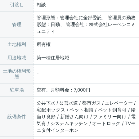
引渡し
相談
管理形態：管理会社に全部委託、 管理員の勤務
管理
形態：日勤、 管理会社：株式会社レーベンコミ
ュニティ
土地権利
所有権
用途地域
第一種住居地域
土地の権利形
態
駐車場
空有、月額料金：7,000円
公共下水 / 公営水道 / 都市ガス / エレベーター /
宅配ボックス / ペット相談 / ペット飼育可 / 陽
設備条件
当り良好 / 新婚さん向け / ファミリー向け / 電
気有 / システムキッチン / オートロック / TVモ
ニタ付インターホン