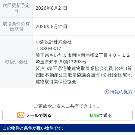
次回更新予定
2026年8月21日
日
取引条件の有
2026年8月21日
効期限
小森設計株式会社
〒336-0017
埼玉県さいたま市南区南浦和２丁目４０－１２
取扱い会社
埼玉県知事(9)第13293号
(公社)埼玉県宅地建物取引業協会会員 (公社)首
都圏不動産公正取引協議会加盟 (公社)全国宅地
建物取引業保証協会
情報の見方
ご家族やご友人に共有できます。
メールで送る
LINE
で送る
この物件と条件が近い物件です。