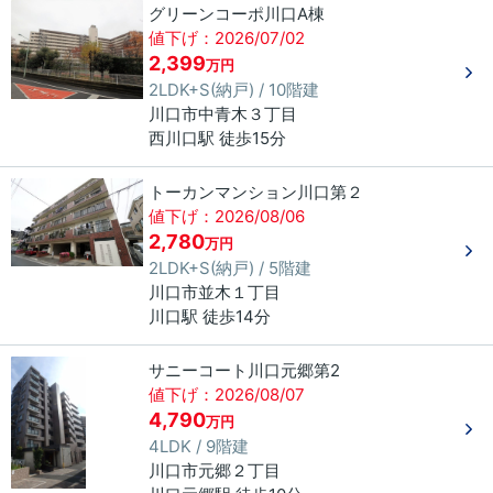
グリーンコーポ川口A棟
値下げ：2026/07/02
2,399
万円
2LDK+S(納戸) / 10階建
川口市
中青木
３丁目
西川口駅 徒歩15分
トーカンマンション川口第２
値下げ：2026/08/06
2,780
万円
2LDK+S(納戸) / 5階建
川口市
並木
１丁目
川口駅 徒歩14分
サニーコート川口元郷第2
値下げ：2026/08/07
4,790
万円
4LDK / 9階建
川口市
元郷
２丁目