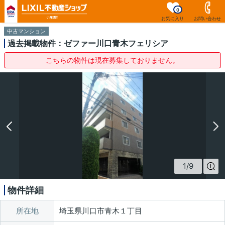
0
お気に入り
お問い合わせ
中古マンション
過去掲載物件：ゼファー川口青木フェリシア
こちらの物件は現在募集しておりません。
1
/
9
物件詳細
所在地
埼玉県川口市青木１丁目