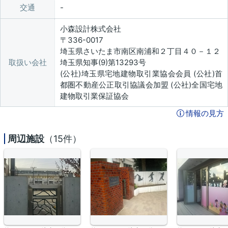
交通
小森設計株式会社
〒336-0017
埼玉県さいたま市南区南浦和２丁目４０－１２
取扱い会社
埼玉県知事(9)第13293号
(公社)埼玉県宅地建物取引業協会会員 (公社)首
都圏不動産公正取引協議会加盟 (公社)全国宅地
建物取引業保証協会
情報の見方
周辺施設
（15件）