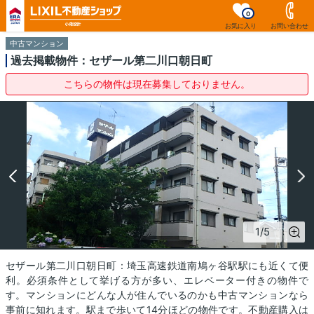
0
お気に入り
お問い合わせ
中古マンション
過去掲載物件：セザール第二川口朝日町
こちらの物件は現在募集しておりません。
1
/
5
セザール第二川口朝日町：埼玉高速鉄道南鳩ヶ谷駅駅にも近くて便
利。必須条件として挙げる方が多い、エレベーター付きの物件で
す。マンションにどんな人が住んでいるのかも中古マンションなら
事前に知れます。駅まで歩いて14分ほどの物件です。不動産購入は