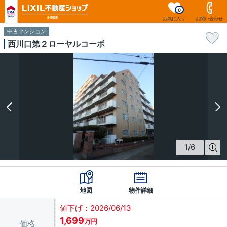
0
お気に入り
お問い合わせ
中古マンション
西川口第２ローヤルコーポ
1
/
6
地図
物件詳細
値下げ：2026/06/13
1,699
万円
価格