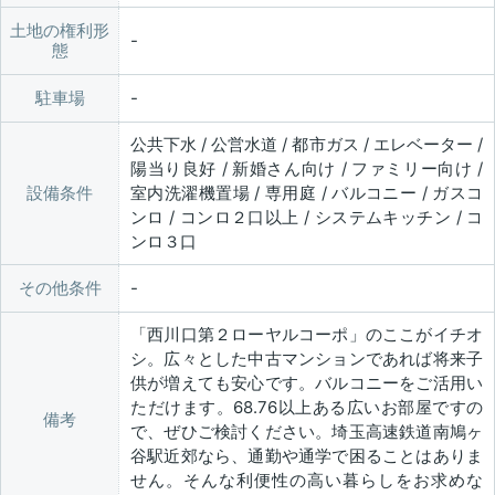
土地の権利形
態
駐車場
公共下水 / 公営水道 / 都市ガス / エレベーター /
陽当り良好 / 新婚さん向け / ファミリー向け /
設備条件
室内洗濯機置場 / 専用庭 / バルコニー / ガスコ
ンロ / コンロ２口以上 / システムキッチン / コ
ンロ３口
その他条件
「西川口第２ローヤルコーポ」のここがイチオ
シ。広々とした中古マンションであれば将来子
供が増えても安心です。バルコニーをご活用い
ただけます。68.76以上ある広いお部屋ですの
備考
で、ぜひご検討ください。埼玉高速鉄道南鳩ヶ
谷駅近郊なら、通勤や通学で困ることはありま
せん。そんな利便性の高い暮らしをお求めな