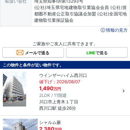
取扱い会社
埼玉県知事(9)第13293号
(公社)埼玉県宅地建物取引業協会会員 (公社)首
都圏不動産公正取引協議会加盟 (公社)全国宅地
建物取引業保証協会
情報の見方
ご家族やご友人に共有できます。
メールで送る
LINE
で送る
この物件と条件が近い物件です。
ウインザーハイム西川口
値下げ：2026/08/07
1,490
万円
2LDK / 11階建
川口市
上青木
１丁目
西川口駅 徒歩26分
シャルム蕨
2,380
万円