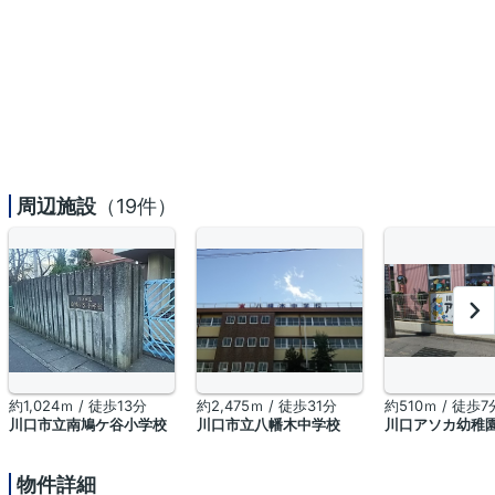
周辺施設
（19件）
約1,024ｍ / 徒歩13分
約2,475ｍ / 徒歩31分
約510ｍ / 徒歩7
川口市立南鳩ケ谷小学校
川口市立八幡木中学校
川口アソカ幼稚
物件詳細