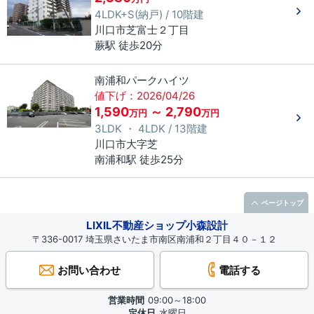
4LDK+S(納戸) / 10階建
川口市
芝富士
２丁目
蕨駅 徒歩20分
南浦和パークハイツ
値下げ：2026/04/26
1,590
～ 2,790
万円
万円
3LDK ・ 4LDK / 13階建
川口市
大字芝
南浦和駅 徒歩25分
ページトップ
LIXIL不動産ショップ小森設計
〒336-0017 埼玉県さいたま市南区南浦和２丁目４０－１２
お問い合わせ
電話する
営業時間
09:00～18:00
定休日
水曜日