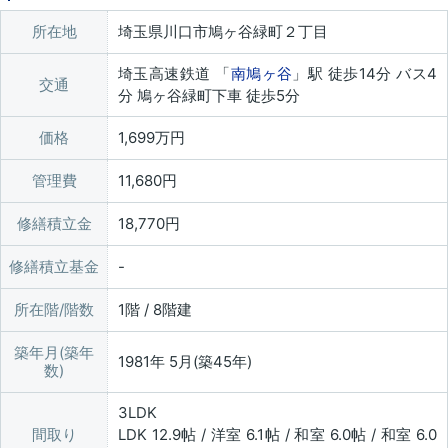
所在地
埼玉県川口市鳩ヶ谷緑町２丁目
埼玉高速鉄道 「
南鳩ヶ谷
」駅 徒歩14分 バス4
交通
分 鳩ヶ谷緑町下車 徒歩5分
価格
1,699万円
管理費
11,680円
修繕積立金
18,770円
修繕積立基金
所在階/階数
1階 / 8階建
築年月(築年
1981年 5月(築45年)
数)
3LDK
間取り
LDK 12.9帖 / 洋室 6.1帖 / 和室 6.0帖 / 和室 6.0