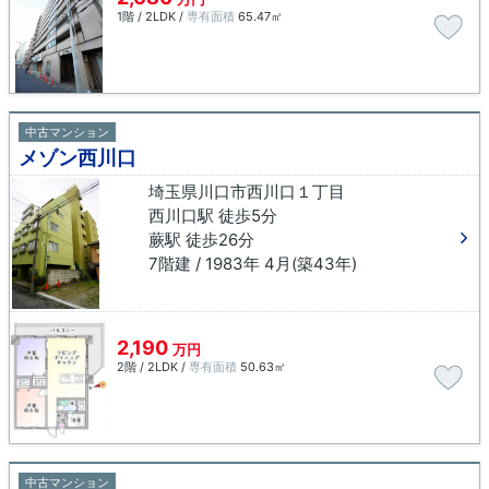
1階 / 2LDK /
専有面積
65.47㎡
中古マンション
メゾン西川口
埼玉県川口市西川口１丁目
西川口駅 徒歩5分
蕨駅 徒歩26分
7階建 / 1983年 4月(築43年)
2,190
万円
2階 / 2LDK /
専有面積
50.63㎡
中古マンション