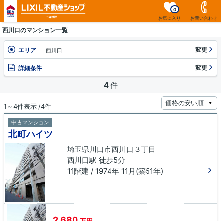
0
お気に入り
お問い合わせ
西川口のマンション一覧
変更
エリア
西川口
変更
詳細条件
4
件
1～4件表示 /4件
中古マンション
北町ハイツ
埼玉県川口市西川口３丁目
西川口駅 徒歩5分
11階建 / 1974年 11月(築51年)
2,680
万円