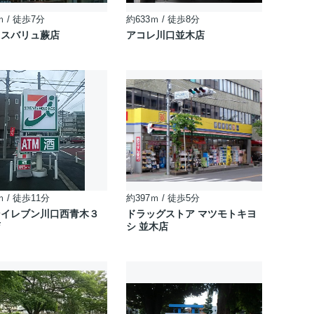
ｍ / 徒歩7分
約633ｍ / 徒歩8分
クスバリュ蕨店
アコレ川口並木店
ｍ / 徒歩11分
約397ｍ / 徒歩5分
ンイレブン川口西青木３
ドラッグストア マツモトキヨ
店
シ 並木店