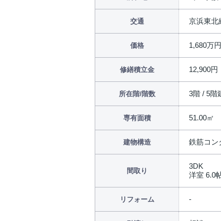
京浜東北
交通
1,680万
価格
12,900円
修繕積立金
3階 / 5階
所在階/階数
51.00㎡
専有面積
鉄筋コン
建物構造
3DK
間取り
洋室 6.0帖
リフォーム