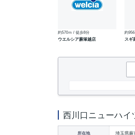
約570ｍ / 徒歩8分
約956
ウエルシア蕨塚越店
スギ
西川口ニューハイ
埼玉県蕨
所在地