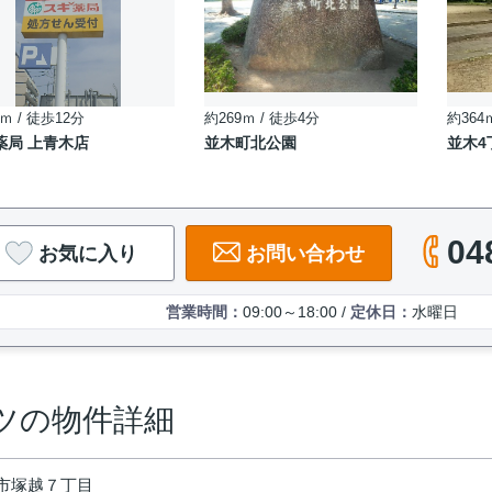
ｍ / 徒歩12分
約269ｍ / 徒歩4分
約364
薬局 上青木店
並木町北公園
並木4
04
お気に入り
お問い合わせ
営業時間：
09:00～18:00 /
定休日：
水曜日
ツの物件詳細
市塚越７丁目