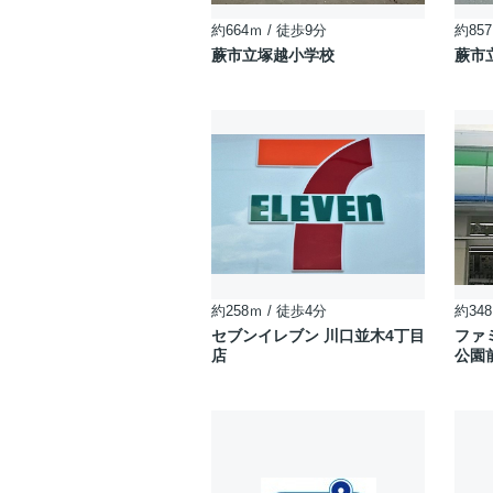
約664ｍ / 徒歩9分
約857
蕨市立塚越小学校
蕨市
約258ｍ / 徒歩4分
約348
セブンイレブン 川口並木4丁目
ファ
店
公園