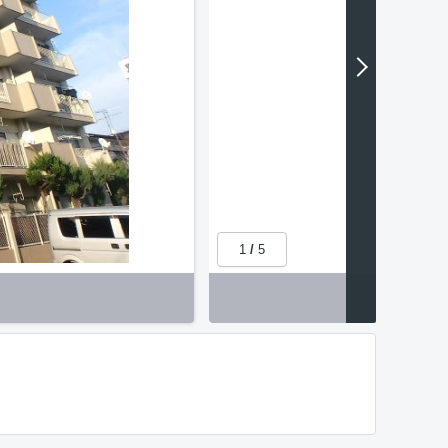
1
/
5