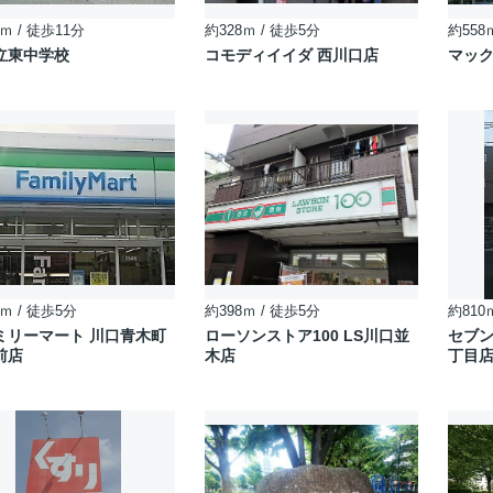
ｍ / 徒歩11分
約328ｍ / 徒歩5分
約558
立東中学校
コモディイイダ 西川口店
マッ
ｍ / 徒歩5分
約398ｍ / 徒歩5分
約810
ミリーマート 川口青木町
ローソンストア100 LS川口並
セブ
前店
木店
丁目