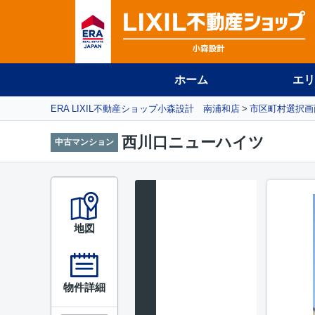
ホーム
エリ
ERA LIXIL不動産ショップ小森設計 南浦和店
市区町村選択画
西川口ニューハイツ
中古マンション
地図
物件詳細