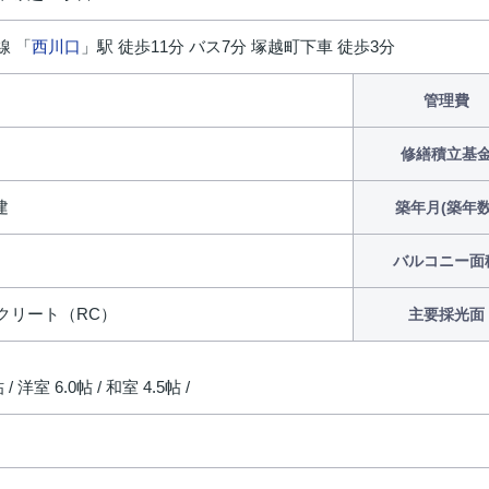
線 「
西川口
」駅 徒歩11分 バス7分 塚越町下車 徒歩3分
円
管理費
修繕積立基
建
築年月(築年数
バルコニー面
クリート（RC）
主要採光面
 / 洋室 6.0帖 / 和室 4.5帖 /