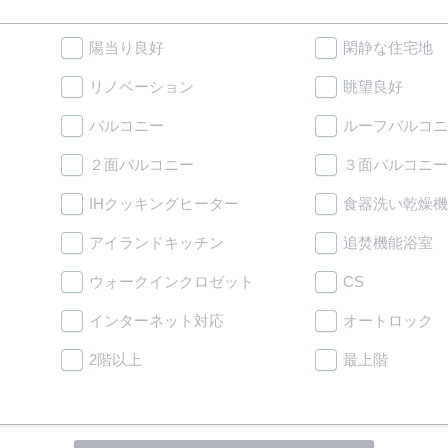
陽当り良好
閑静な住宅地
リノベーション
眺望良好
バルコニー
ルーフバルコニ
２面バルコニー
３面バルコニー
IHクッキングヒーター
食器洗い乾燥機
アイランドキッチン
追焚機能浴室
ウォークインクロゼット
CS
インターネット対応
オートロック
2階以上
最上階