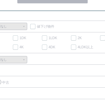
値下げ物件
1DK
1LDK
2K
4K
4DK
4LDK以上
中古