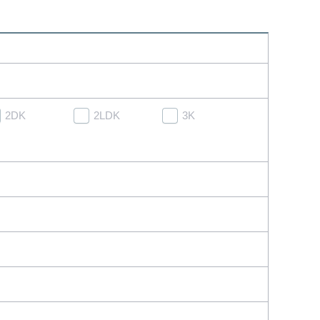
2DK
2LDK
3K