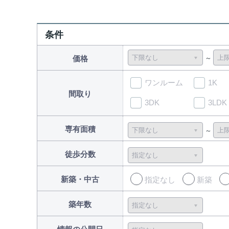
条件
価格
ワンルーム
1K
間取り
3DK
3LDK
専有面積
徒歩分数
新築・中古
指定なし
新築
築年数