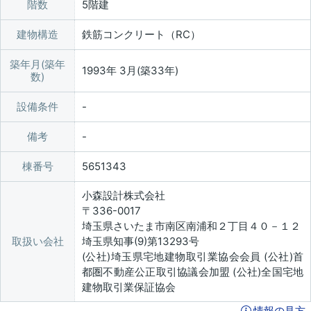
階数
5階建
建物構造
鉄筋コンクリート（RC）
築年月(築年
1993年 3月(築33年)
数)
設備条件
備考
棟番号
5651343
小森設計株式会社
〒336-0017
埼玉県さいたま市南区南浦和２丁目４０－１２
取扱い会社
埼玉県知事(9)第13293号
(公社)埼玉県宅地建物取引業協会会員 (公社)首
都圏不動産公正取引協議会加盟 (公社)全国宅地
建物取引業保証協会
情報の見方