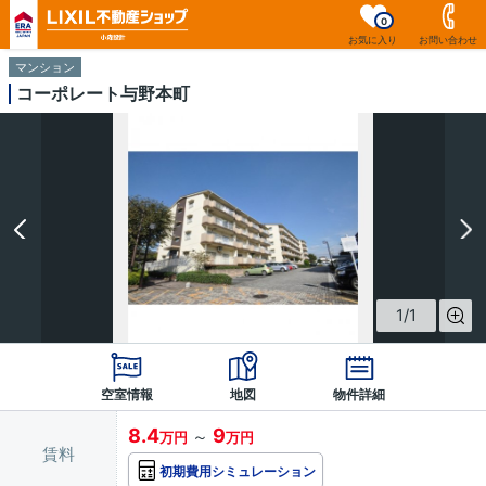
0
お気に入り
お問い合わせ
マンション
コーポレート与野本町
1
/
1
空室情報
地図
物件詳細
8.4
9
～
万円
万円
賃料
初期費用シミュレーション