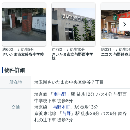
約600ｍ / 徒歩8分
約780ｍ / 徒歩10分
約331ｍ / 徒歩5
さいたま市立鈴谷小学校
さいたま市立与野西中学
エコス 与野鈴谷
校
物件詳細
所在地
埼玉県さいたま市中央区鈴谷７丁目
埼京線 「
南与野
」駅 徒歩12分 バス4分 与野西
中学校下車 徒歩8分
交通
埼京線 「
与野本町
」駅 徒歩13分
京浜東北線 「
与野
」駅 徒歩28分 バス6分 鈴谷
札の辻下車 徒歩7分