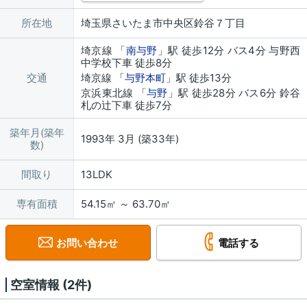
所在地
埼玉県さいたま市中央区鈴谷７丁目
埼京線 「
南与野
」駅 徒歩12分 バス4分 与野西
中学校下車 徒歩8分
交通
埼京線 「
与野本町
」駅 徒歩13分
京浜東北線 「
与野
」駅 徒歩28分 バス6分 鈴谷
札の辻下車 徒歩7分
築年月(築年
1993年 3月 (築33年)
数)
間取り
13LDK
専有面積
54.15㎡ ～ 63.70㎡
お問い合わせ
電話する
空室情報 (2件)