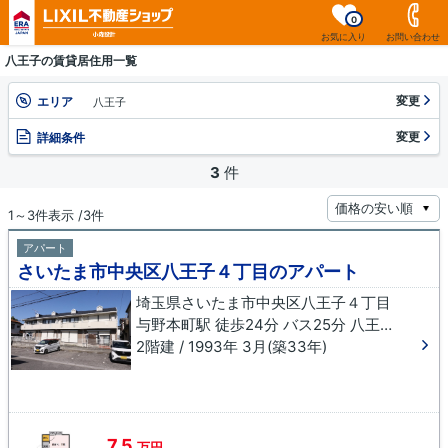
0
お気に入り
お問い合わせ
八王子の賃貸居住用一覧
変更
エリア
八王子
変更
詳細条件
3
件
1～3件表示 /3件
アパート
さいたま市中央区八王子４丁目のアパート
埼玉県さいたま市中央区八王子４丁目
与野本町駅 徒歩24分 バス25分 八王子庚申堂下車 徒歩3分
2階建 / 1993年 3月(築33年)
7.5
万円