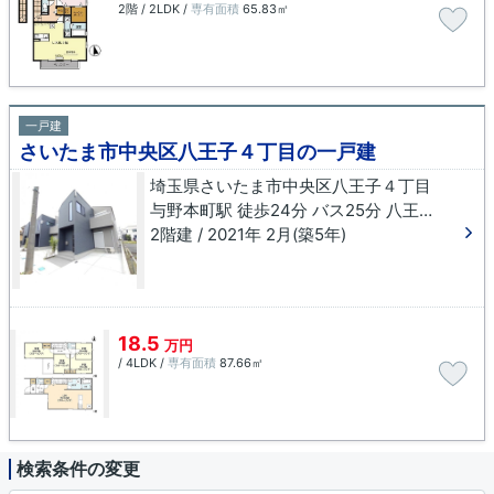
2階 / 2LDK /
専有面積
65.83㎡
一戸建
さいたま市中央区八王子４丁目の一戸建
埼玉県さいたま市中央区八王子４丁目
与野本町駅 徒歩24分 バス25分 八王子庚申堂下車 徒歩2分
2階建 / 2021年 2月(築5年)
18.5
万円
/ 4LDK /
専有面積
87.66㎡
検索条件の変更