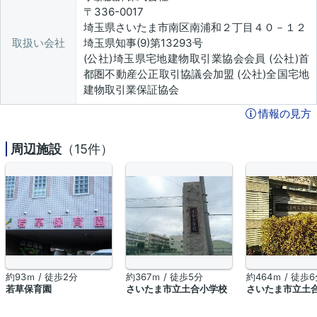
〒336-0017
埼玉県さいたま市南区南浦和２丁目４０－１２
取扱い会社
埼玉県知事(9)第13293号
(公社)埼玉県宅地建物取引業協会会員 (公社)首
都圏不動産公正取引協議会加盟 (公社)全国宅地
建物取引業保証協会
情報の見方
周辺施設
（15件）
約93ｍ / 徒歩2分
約367ｍ / 徒歩5分
約464ｍ / 徒歩
若草保育園
さいたま市立土合小学校
さいたま市立土