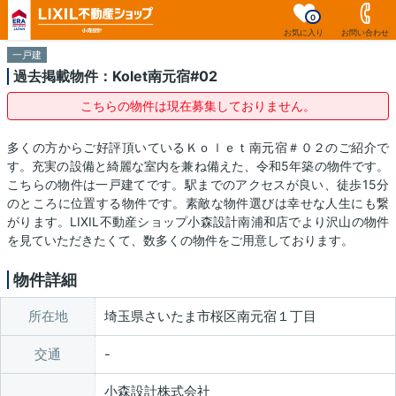
0
お気に入り
お問い合わせ
一戸建
過去掲載物件：Kolet南元宿#02
こちらの物件は現在募集しておりません。
多くの方からご好評頂いているＫｏｌｅｔ南元宿＃０２のご紹介で
す。充実の設備と綺麗な室内を兼ね備えた、令和5年築の物件です。
こちらの物件は一戸建てです。駅までのアクセスが良い、徒歩15分
のところに位置する物件です。素敵な物件選びは幸せな人生にも繋
がります。LIXIL不動産ショップ小森設計南浦和店でより沢山の物件
を見ていただきたくて、数多くの物件をご用意しております。
物件詳細
所在地
埼玉県さいたま市桜区南元宿１丁目
交通
小森設計株式会社