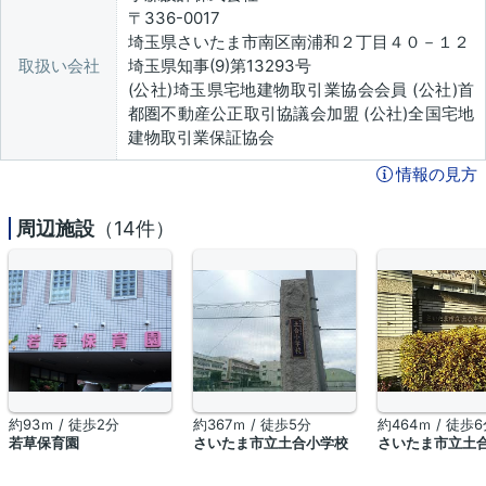
〒336-0017
埼玉県さいたま市南区南浦和２丁目４０－１２
取扱い会社
埼玉県知事(9)第13293号
(公社)埼玉県宅地建物取引業協会会員 (公社)首
都圏不動産公正取引協議会加盟 (公社)全国宅地
建物取引業保証協会
情報の見方
周辺施設
（14件）
約93ｍ / 徒歩2分
約367ｍ / 徒歩5分
約464ｍ / 徒歩
若草保育園
さいたま市立土合小学校
さいたま市立土