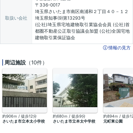
〒336-0017
埼玉県さいたま市南区南浦和２丁目４０－１２
取扱い会社
埼玉県知事(9)第13293号
(公社)埼玉県宅地建物取引業協会会員 (公社)首
都圏不動産公正取引協議会加盟 (公社)全国宅地
建物取引業保証協会
情報の見方
周辺施設
（10件）
約906ｍ / 徒歩12分
約680ｍ / 徒歩9分
約894ｍ / 徒歩1
さいたま市立本太小学校
さいたま市立本太中学校
元町東公園