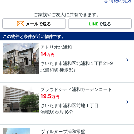
情報の見方
ご家族やご友人に共有できます。
メールで送る
LINE
で送る
この物件と条件が近い物件です。
アトリオ北浦和
14
万円
さいたま市浦和区
北浦和
１丁目
21-9
北浦和駅 徒歩8分
プラウドシティ浦和ガーデンコート
19.5
万円
さいたま市浦和区
前地
１丁目
浦和駅 徒歩16分
ヴィルヌーブ浦和常盤