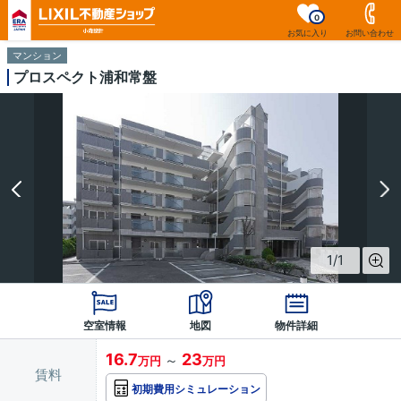
0
お気に入り
お問い合わせ
マンション
プロスペクト浦和常盤
1
/
1
空室情報
地図
物件詳細
16.7
23
～
万円
万円
賃料
初期費用シミュレーション