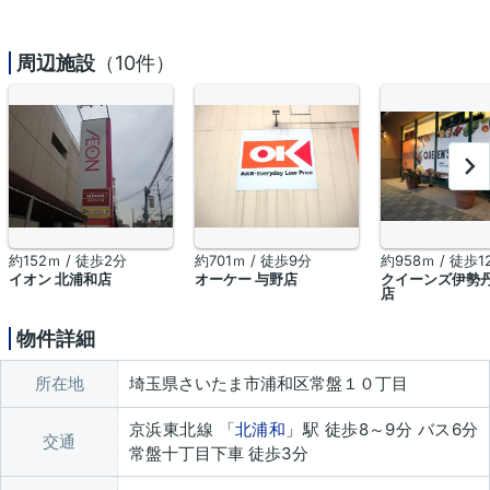
周辺施設
（10件）
約152ｍ / 徒歩2分
約701ｍ / 徒歩9分
約958ｍ / 徒歩1
イオン 北浦和店
オーケー 与野店
クイーンズ伊勢丹
店
物件詳細
所在地
埼玉県さいたま市浦和区常盤１０丁目
京浜東北線 「
北浦和
」駅 徒歩8～9分 バス6分
交通
常盤十丁目下車 徒歩3分