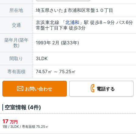
所在地
埼玉県さいたま市浦和区常盤１０丁目
京浜東北線 「
北浦和
」駅 徒歩8～9分 バス6分
交通
常盤十丁目下車 徒歩3分
築年月(築年
1993年 2月 (築33年)
数)
間取り
3LDK
専有面積
74.57㎡ ～ 75.25㎡
お問い合わせ
電話する
空室情報 (4件)
17
万円
1階 / 3LDK / 専有面積 75.25㎡