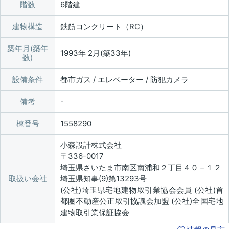
階数
6階建
建物構造
鉄筋コンクリート（RC）
築年月(築年
1993年 2月(築33年)
数)
設備条件
都市ガス / エレベーター / 防犯カメラ
備考
棟番号
1558290
小森設計株式会社
〒336-0017
埼玉県さいたま市南区南浦和２丁目４０－１２
取扱い会社
埼玉県知事(9)第13293号
(公社)埼玉県宅地建物取引業協会会員 (公社)首
都圏不動産公正取引協議会加盟 (公社)全国宅地
建物取引業保証協会