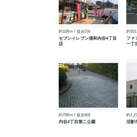
約108ｍ / 徒歩2分
約501
セブンイレブン浦和内谷4丁目
ファ
店
一丁
約700ｍ / 徒歩9分
約1,2
内谷4丁目第二公園
沼影