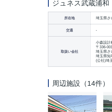
ジュネス武蔵浦和
埼玉県さ
所在地
交通
小森設計
〒336-00
埼玉県さ
取扱い会社
埼玉県知事
(公社)
周辺施設（14件）