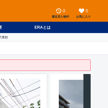
0
0
最近見た物件
お気に入り
要
ERAとは
弐番館