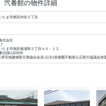
 弐番館の物件詳細
いたま市南区内谷５丁目
株式会社
17
いたま市南区南浦和２丁目４０－１２
(9)第13293号
埼玉県宅地建物取引業協会会員 (公社)首都圏不動産公正取引協議会加