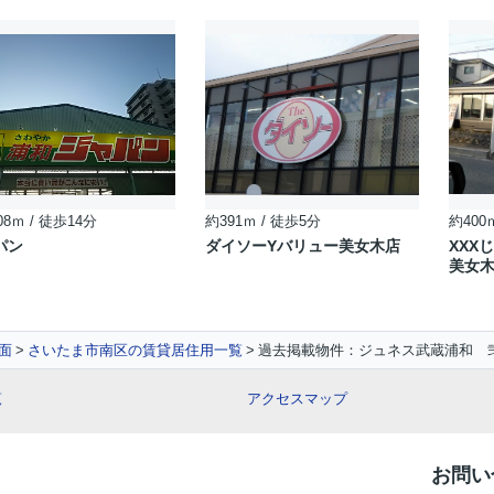
08ｍ / 徒歩14分
約391ｍ / 徒歩5分
約400
パン
ダイソーYバリュー美女木店
XXX
美女
面
さいたま市南区の賃貸居住用一覧
過去掲載物件：ジュネス武蔵浦和 
覧
アクセスマップ
お問い