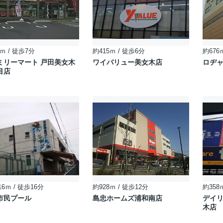
ｍ / 徒歩7分
約415ｍ / 徒歩6分
約676
ミリーマート 戸田美女木
ワイバリュー美女木店
ロヂ
目店
16ｍ / 徒歩16分
約928ｍ / 徒歩12分
約358
市民プール
島忠ホームズ浦和南店
デイ
木店