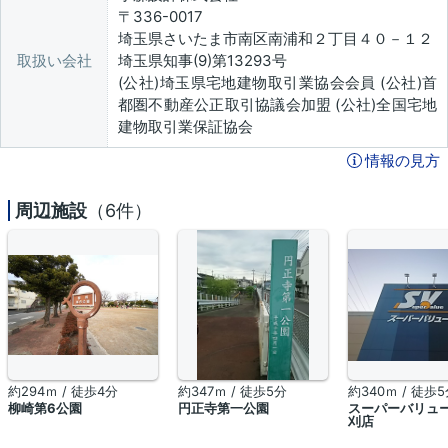
〒336-0017
埼玉県さいたま市南区南浦和２丁目４０－１２
取扱い会社
埼玉県知事(9)第13293号
(公社)埼玉県宅地建物取引業協会会員 (公社)首
都圏不動産公正取引協議会加盟 (公社)全国宅地
建物取引業保証協会
情報の見方
周辺施設
（6件）
約294ｍ / 徒歩4分
約347ｍ / 徒歩5分
約340ｍ / 徒歩
柳崎第6公園
円正寺第一公園
スーパーバリュー
刈店