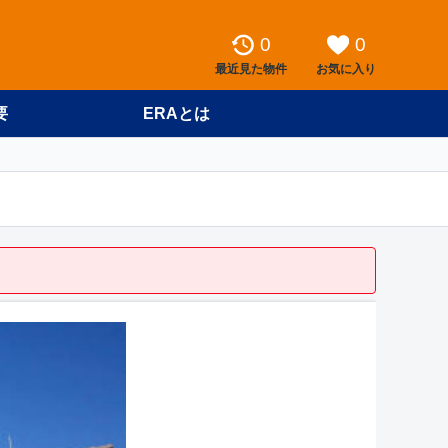
0
0
最近見た物件
お気に入り
要
ERAとは