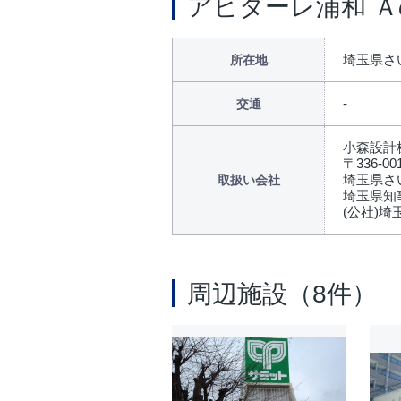
アビターレ浦和 
埼玉県さ
所在地
交通
小森設計
〒336-00
埼玉県さ
取扱い会社
埼玉県知事
(公社)
周辺施設（8件）