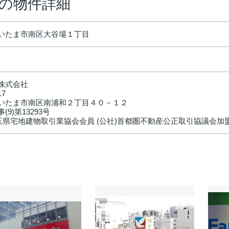
Ａの物件詳細
いたま市南区大谷場１丁目
株式会社
17
いたま市南区南浦和２丁目４０－１２
(9)第13293号
埼玉県宅地建物取引業協会会員 (公社)首都圏不動産公正取引協議会加