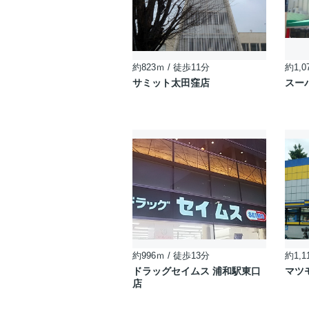
約823ｍ / 徒歩11分
約1,0
サミット太田窪店
スー
約996ｍ / 徒歩13分
約1,1
ドラッグセイムス 浦和駅東口
マツ
店