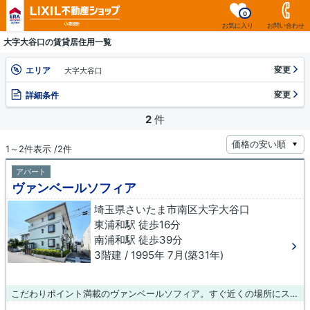
0
お気に入り
お問い合わせ
大字大谷口の賃貸居住用一覧
変更
エリア
大字大谷口
変更
詳細条件
2
件
1～2件表示 /2件
アパート
ヴァンベールソフィア
埼玉県さいたま市南区大字大谷口
東浦和駅 徒歩16分
南浦和駅 徒歩39分
3階建 / 1995年 7月(築31年)
こだわりポイント満載のヴァンベールソフィア。すぐ近くの場所にスーパーマーケット「サミットストア 東浦和店」(225m)があります。周辺環境が整っていることの多い、充実のアパート物件。駅まで徒歩13分のアパートで雑踏から少し離れた立地です。移住を検討しているなら、LIXIL不動産ショップ 小森設計 南浦和店／羽生店までご連絡をお待ちしております。当社では武蔵野線東浦和から近くの物件情報を数多くご紹介しております。