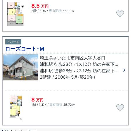
8.5
万円
2階 / 3DK /
専有面積
56.00㎡
アパート
ローズコート･Ｍ
埼玉県さいたま市南区大字大谷口
浦和駅 徒歩28分 バス12分 坊の在家下車 徒歩2分
浦和駅 徒歩28分 バス12分 坊の在家下車 徒歩2分
2階建 / 2006年 5月(築20年)
8
万円
1階 / 1LDK /
専有面積
45.72㎡