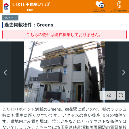
0
お気に入り
お問い合わせ
アパート
過去掲載物件：Greens
こちらの物件は現在募集しておりません。
1
/
2
こだわりポイント満載のGreens。始発駅に近いので、朝のラッシュ
時にも電車に座りやすいです。アクセスの良い徒歩10分の物件で
す。敷地内ごみ置き場は、忙しいあなたにとってマストな条件では
ないでしょうか。こちらでは埼玉高速鉄道浦和美園周辺の賃貸情報