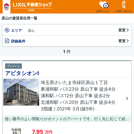
0
お気に入り
お問い合わせ
原山の賃貸居住用一覧
変更
エリア
原山
変更
詳細条件
1
件
アパート
アビタシオンⅠ
埼玉県さいたま市緑区原山１丁目
東浦和駅 バス23分 原山下車 徒歩4分
浦和駅 バス12分 原山下車 徒歩2分
北浦和駅 バス20分 原山下車 徒歩4分
3階建 / 2021年 3月(築5年)
使い勝手のよい間取りがポイントのアパートです。行く先に応じて経路を選べる、2駅利用可能な物件です。さいたま市緑区エリアにある賃貸情報のことなら、地域に密着した当社へお任せ下さい。当社は、多種多様な賃貸情報を取り扱っております。ご要望や不明な点などございましたら、お気軽にご連絡下さい。
7.95
万円