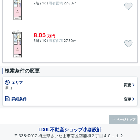
2階 / 1K /
専有面積
27.80㎡
8.05
万円
3階 / 1K /
専有面積
27.80㎡
検索条件の変更
エリア
変更
原山
詳細条件
変更
ページトップ
LIXIL不動産ショップ小森設計
〒336-0017 埼玉県さいたま市南区南浦和２丁目４０－１２