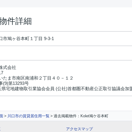
の物件詳細
市鳩ヶ谷本町１丁目 9-3-1
株式会社
17
いたま市南区南浦和２丁目４０－１２
(9)第13293号
埼玉県宅地建物取引業協会会員 (公社)首都圏不動産公正取引協議会加
面
川口市の賃貸居住用一覧
過去掲載物件：Kolet鳩ケ谷本町
覧
アクセスマップ