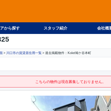
アから探す
スタッフ紹介
会社概
825
面
川口市の賃貸居住用一覧
過去掲載物件：Kolet鳩ケ谷本町
こちらの物件は現在募集しておりません。