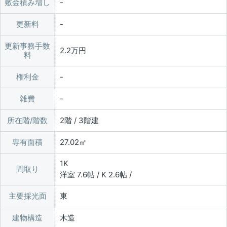
敷金積み増し
更新料
更新事務手数
2.2万円
料
権利金
雑費
所在階/階数
2階 / 3階建
専有面積
27.02㎡
1K
間取り
洋室 7.6帖 / K 2.6帖 /
主要採光面
東
建物構造
木造