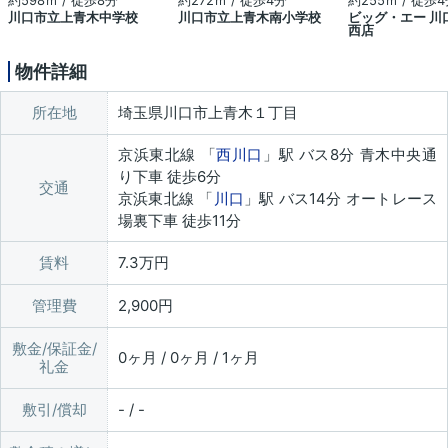
約598ｍ / 徒歩8分
約272ｍ / 徒歩4分
約255ｍ / 徒歩
川口市立上青木中学校
川口市立上青木南小学校
ビッグ・エー 川
西店
物件詳細
所在地
埼玉県川口市上青木１丁目
京浜東北線 「
西川口
」駅 バス8分 青木中央通
り下車 徒歩6分
交通
京浜東北線 「
川口
」駅 バス14分 オートレース
場裏下車 徒歩11分
賃料
7.3万円
管理費
2,900円
敷金/保証金/
0ヶ月 / 0ヶ月 / 1ヶ月
礼金
敷引/償却
- / -