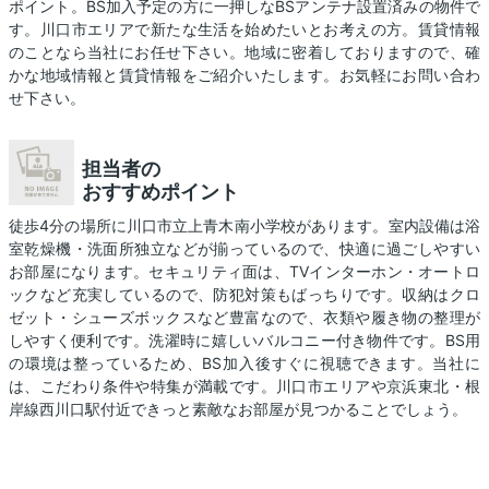
ポイント。BS加入予定の方に一押しなBSアンテナ設置済みの物件で
す。川口市エリアで新たな生活を始めたいとお考えの方。賃貸情報
のことなら当社にお任せ下さい。地域に密着しておりますので、確
かな地域情報と賃貸情報をご紹介いたします。お気軽にお問い合わ
せ下さい。
担当者の
おすすめポイント
徒歩4分の場所に川口市立上青木南小学校があります。室内設備は浴
室乾燥機・洗面所独立などが揃っているので、快適に過ごしやすい
お部屋になります。セキュリティ面は、TVインターホン・オートロ
ックなど充実しているので、防犯対策もばっちりです。収納はクロ
ゼット・シューズボックスなど豊富なので、衣類や履き物の整理が
しやすく便利です。洗濯時に嬉しいバルコニー付き物件です。BS用
の環境は整っているため、BS加入後すぐに視聴できます。当社に
は、こだわり条件や特集が満載です。川口市エリアや京浜東北・根
岸線西川口駅付近できっと素敵なお部屋が見つかることでしょう。