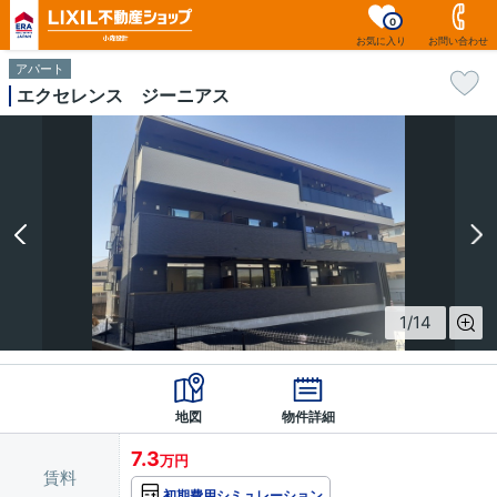
0
お気に入り
お問い合わせ
アパート
エクセレンス ジーニアス
1
/
14
地図
物件詳細
7.3
万円
賃料
初期費用シミュレーション