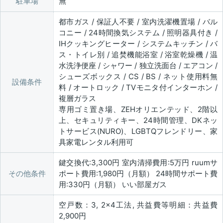
駐車場
無
都市ガス / 保証人不要 / 室内洗濯機置場 / バル
コニー / 24時間換気システム / 照明器具付き /
IHクッキングヒーター / システムキッチン / バ
ス・トイレ別 / 追焚機能浴室 / 浴室乾燥機 / 温
水洗浄便座 / シャワー / 独立洗面台 / エアコン /
シューズボックス / CS / BS / ネット使用料無
設備条件
料 / オートロック / TVモニタ付インターホン /
複層ガラス
専用ゴミ置き場、ZEHオリエンテッド、2階以
上、セキュリティキー、24時間管理、DKネッ
トサービス(NURO)、LGBTQフレンドリー、家
具家電レンタル利用可
鍵交換代:3,300円 室内清掃費用:5万円 ruumサ
その他条件
ポート費用:1,980円（月額） 24時間サポート費
用:330円（月額） いい部屋ガス
空戸数：3, 2×4工法, 共益費等明細：共益費
2,900円