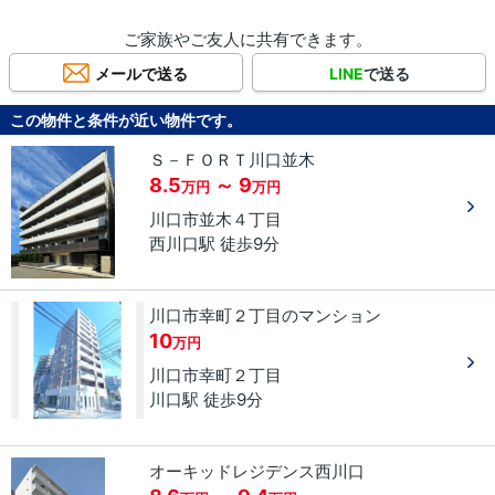
ご家族やご友人に共有できます。
メールで送る
LINE
で送る
この物件と条件が近い物件です。
Ｓ－ＦＯＲＴ川口並木
8.5
～ 9
万円
万円
川口市
並木
４丁目
西川口駅 徒歩9分
川口市幸町２丁目のマンション
10
万円
川口市
幸町
２丁目
川口駅 徒歩9分
オーキッドレジデンス西川口