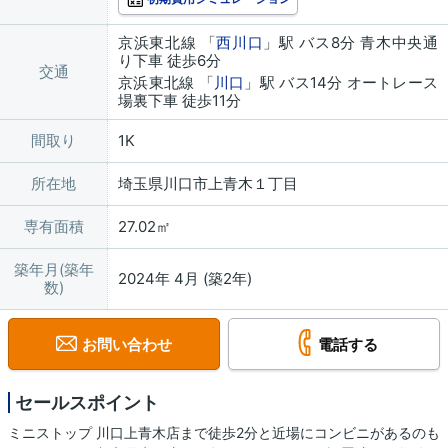
京浜東北線 「
西川口
」駅 バス8分 青木中央通
り下車 徒歩6分
交通
京浜東北線 「
川口
」駅 バス14分 オートレース
場裏下車 徒歩11分
間取り
1K
所在地
埼玉県川口市上青木１丁目
専有面積
27.02㎡
築年月(築年
2024年 4月 (築2年)
数)
お問い合わせ
電話する
セールスポイント
ミニストップ 川口上青木店まで徒歩2分と近場にコンビニがあるのも