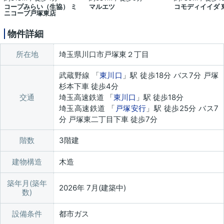
コープみらい（生協） ミ
マルエツ
コモディイイダ 
ニコープ戸塚東店
物件詳細
所在地
埼玉県川口市戸塚東２丁目
武蔵野線 「
東川口
」駅 徒歩18分 バス7分 戸塚
杉本下車 徒歩4分
交通
埼玉高速鉄道 「
東川口
」駅 徒歩18分
埼玉高速鉄道 「
戸塚安行
」駅 徒歩25分 バス7
分 戸塚東二丁目下車 徒歩7分
階数
3階建
建物構造
木造
築年月(築年
2026年 7月(建築中)
数)
設備条件
都市ガス