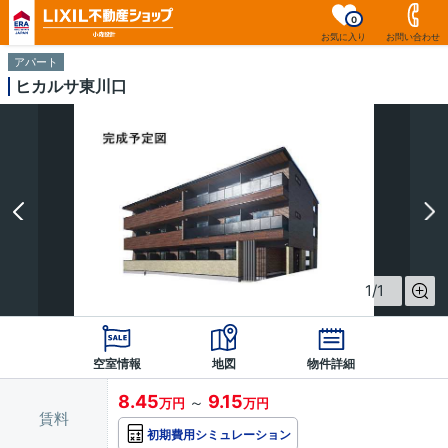
0
お気に入り
お問い合わせ
アパート
ヒカルサ東川口
1
/
1
空室情報
地図
物件詳細
8.45
9.15
～
万円
万円
賃料
初期費用シミュレーション