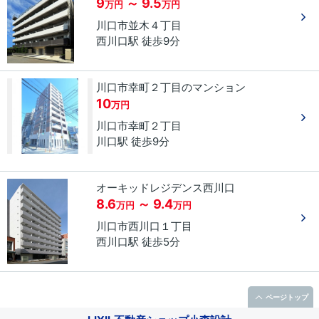
9
～ 9.5
万円
万円
川口市
並木
４丁目
西川口駅 徒歩9分
川口市幸町２丁目のマンション
10
万円
川口市
幸町
２丁目
川口駅 徒歩9分
オーキッドレジデンス西川口
8.6
～ 9.4
万円
万円
川口市
西川口
１丁目
西川口駅 徒歩5分
ページトップ