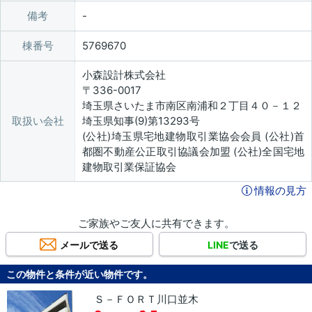
備考
棟番号
5769670
小森設計株式会社
〒336-0017
埼玉県さいたま市南区南浦和２丁目４０－１２
取扱い会社
埼玉県知事(9)第13293号
(公社)埼玉県宅地建物取引業協会会員 (公社)首
都圏不動産公正取引協議会加盟 (公社)全国宅地
建物取引業保証協会
情報の見方
ご家族やご友人に共有できます。
メールで送る
LINE
で送る
この物件と条件が近い物件です。
Ｓ－ＦＯＲＴ川口並木