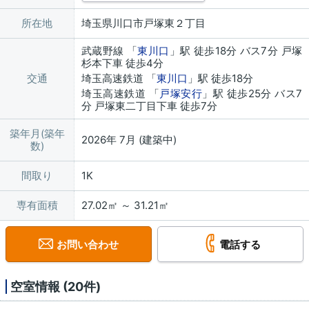
所在地
埼玉県川口市戸塚東２丁目
武蔵野線 「
東川口
」駅 徒歩18分 バス7分 戸塚
杉本下車 徒歩4分
交通
埼玉高速鉄道 「
東川口
」駅 徒歩18分
埼玉高速鉄道 「
戸塚安行
」駅 徒歩25分 バス7
分 戸塚東二丁目下車 徒歩7分
築年月(築年
2026年 7月 (建築中)
数)
間取り
1K
専有面積
27.02㎡ ～ 31.21㎡
お問い合わせ
電話する
空室情報 (20件)