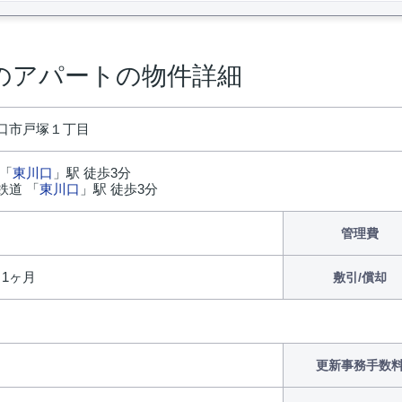
のアパートの物件詳細
口市戸塚１丁目
 「
東川口
」駅 徒歩3分
鉄道 「
東川口
」駅 徒歩3分
管理費
/ 1ヶ月
敷引/償却
更新事務手数