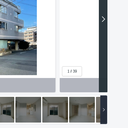
1
/
39