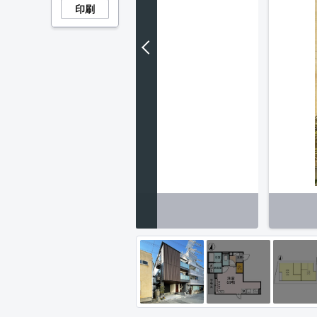
印刷
ティ】防犯カメラ