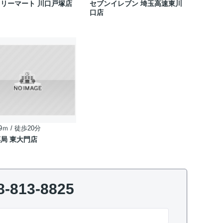
リーマート 川口戸塚店
セブンイレブン 埼玉高速東川
口店
9ｍ / 徒歩20分
局 東大門店
8-813-8825