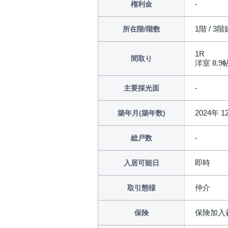
権利金
1階 / 3階
所在階/階数
1R
間取り
洋室 8.9帖
主要採光面
2024年 1
築年月(築年数)
総戸数
即時
入居可能日
仲介
取引態様
保険加入
保険