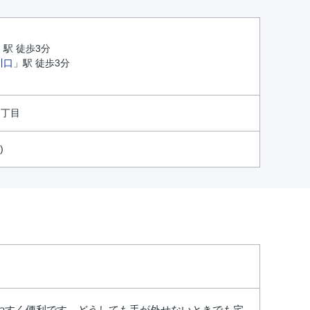
」駅 徒歩3分
川口
」駅 徒歩3分
１丁目
)
やすく便利です。どうしても手が外せないときでも宅