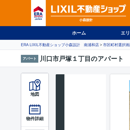
ホーム
エリ
ERA LIXIL不動産ショップ小森設計 南浦和店
市区町村選択画
川口市戸塚１丁目のアパート
アパート
地図
物件詳細