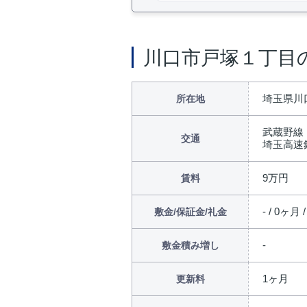
川口市戸塚１丁目
埼玉県川
所在地
武蔵野線
交通
埼玉高速
9万円
賃料
- / 0ヶ月 
敷金/保証金/礼金
敷金積み増し
1ヶ月
更新料