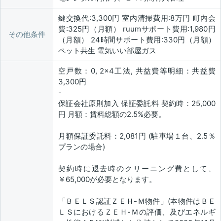
鍵交換代:3,300円 室内清掃費用:8万円 町内会
費:325円（月額） ruumサポート費用:1,980円
その他条件
（月額） 24時間サポート費用:330円（月額）
ペット共生 電気いい部屋ガス
空戸数：0, 2×4工法, 共益費等明細：共益費
3,300円
-
保証会社原則加入 保証委託料 契約時：25,000
円 月額：賃料総額の2.5%必要。
月額保証委託料：2,081円 (駐車場１台、2.5％
プランの場合)
契約時に退去時のクリーニング費として、
￥65,000が必要となります。
「ＢＥＬＳ認証ＺＥＨ-Ｍ物件」(本物件はＢＥ
ＬＳにおけるＺＥＨ-Ｍの評価、及びエネルギ