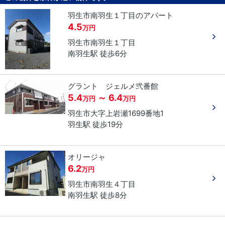
羽生市南羽生１丁目のアパート
4.5
万円
羽生市
南羽生
１丁目
南羽生駅 徒歩6分
グラント ジェルメ弐番館
5.4
～ 6.4
万円
万円
羽生市
大字上岩瀬
1699番地1
羽生駅 徒歩19分
オリージャ
6.2
万円
羽生市
南羽生
４丁目
南羽生駅 徒歩8分