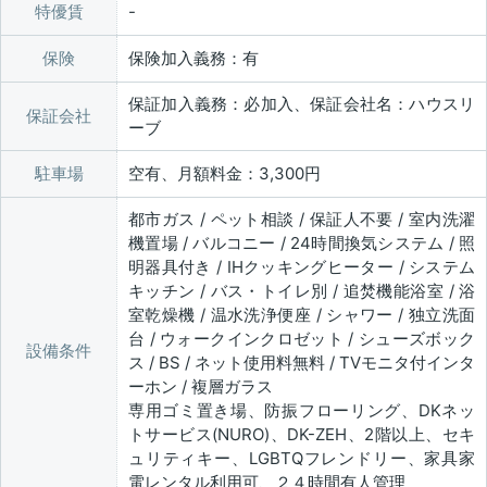
特優賃
保険
保険加入義務：有
保証加入義務：必加入、保証会社名：ハウスリ
保証会社
ーブ
駐車場
空有、月額料金：3,300円
都市ガス / ペット相談 / 保証人不要 / 室内洗濯
機置場 / バルコニー / 24時間換気システム / 照
明器具付き / IHクッキングヒーター / システム
キッチン / バス・トイレ別 / 追焚機能浴室 / 浴
室乾燥機 / 温水洗浄便座 / シャワー / 独立洗面
台 / ウォークインクロゼット / シューズボック
設備条件
ス / BS / ネット使用料無料 / TVモニタ付インタ
ーホン / 複層ガラス
専用ゴミ置き場、防振フローリング、DKネッ
トサービス(NURO)、DK-ZEH、2階以上、セキ
ュリティキー、LGBTQフレンドリー、家具家
電レンタル利用可、２４時間有人管理