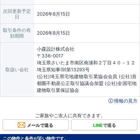
次回更新予定
2026年8月15日
日
取引条件の有
2026年8月15日
効期限
小森設計株式会社
〒336-0017
埼玉県さいたま市南区南浦和２丁目４０－１２
取扱い会社
埼玉県知事(9)第13293号
(公社)埼玉県宅地建物取引業協会会員 (公社)首
都圏不動産公正取引協議会加盟 (公社)全国宅地
建物取引業保証協会
情報の見方
ご家族やご友人に共有できます。
メールで送る
LINE
で送る
この物件と条件が近い物件です。