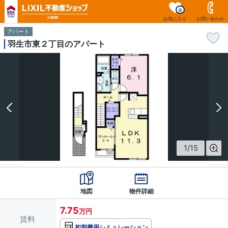
0
お気に入り
お問い合わせ
アパート
羽生市東２丁目のアパート
1
/
15
地図
物件詳細
7.75
万円
賃料
初期費用シミュレーション