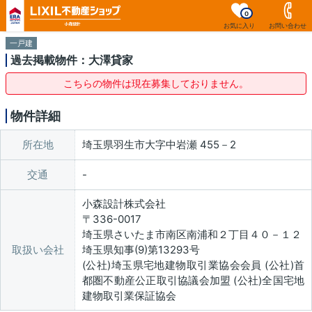
0
お気に入り
お問い合わせ
一戸建
過去掲載物件：大澤貸家
こちらの物件は現在募集しておりません。
物件詳細
所在地
埼玉県羽生市大字中岩瀬 455－2
交通
小森設計株式会社
〒336-0017
埼玉県さいたま市南区南浦和２丁目４０－１２
取扱い会社
埼玉県知事(9)第13293号
(公社)埼玉県宅地建物取引業協会会員 (公社)首
都圏不動産公正取引協議会加盟 (公社)全国宅地
建物取引業保証協会