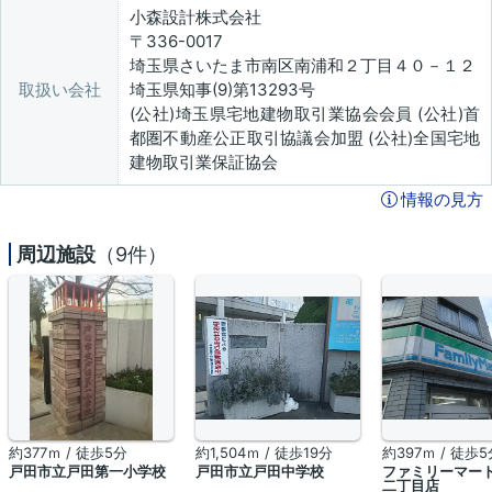
小森設計株式会社
〒336-0017
埼玉県さいたま市南区南浦和２丁目４０－１２
取扱い会社
埼玉県知事(9)第13293号
(公社)埼玉県宅地建物取引業協会会員 (公社)首
都圏不動産公正取引協議会加盟 (公社)全国宅地
建物取引業保証協会
情報の見方
周辺施設
（9件）
約377ｍ / 徒歩5分
約1,504ｍ / 徒歩19分
約397ｍ / 徒歩5
戸田市立戸田第一小学校
戸田市立戸田中学校
ファミリーマー
二丁目店