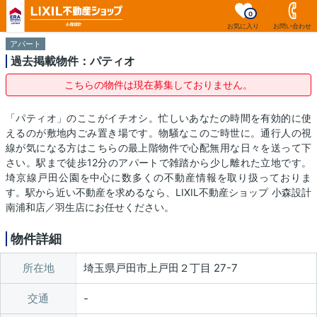
0
お気に入り
お問い合わせ
アパート
過去掲載物件：パティオ
こちらの物件は現在募集しておりません。
「パティオ」のここがイチオシ。忙しいあなたの時間を有効的に使
えるのが敷地内ごみ置き場です。物騒なこのご時世に。通行人の視
線が気になる方はこちらの最上階物件で心配無用な日々を送って下
さい。駅まで徒歩12分のアパートで雑踏から少し離れた立地です。
埼京線戸田公園を中心に数多くの不動産情報を取り扱っておりま
す。駅から近い不動産を求めるなら、LIXIL不動産ショップ 小森設計
南浦和店／羽生店にお任せください。
物件詳細
所在地
埼玉県戸田市上戸田２丁目 27-7
交通