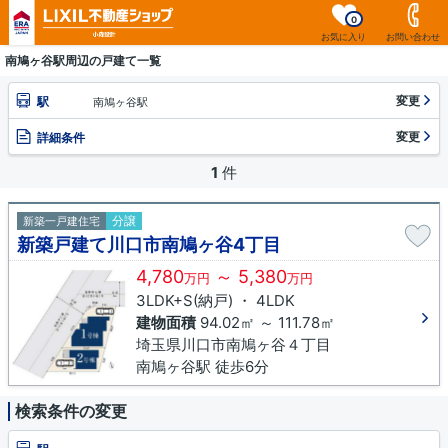
0
お気に入り
お問い合わせ
南鳩ヶ谷駅周辺の戸建て一覧
変更
駅
南鳩ヶ谷駅
変更
詳細条件
1
件
分譲
新築一戸建住宅
新築戸建て川口市南鳩ヶ谷4丁目
4,780
～ 5,380
万円
万円
3LDK+S(納戸) ・ 4LDK
建物面積
94.02㎡ ～ 111.78㎡
埼玉県川口市南鳩ヶ谷４丁目
南鳩ヶ谷駅 徒歩6分
検索条件の変更