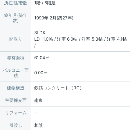
所在階/階数
1階 / 6階建
築年月(築年
1999年 2月(築27年)
数)
3LDK
間取り
LD 11.0帖 / 洋室 6.0帖 / 洋室 5.3帖 / 洋室 4.1帖
/
専有面積
61.04㎡
バルコニー面
0.00㎡
積
建物構造
鉄筋コンクリート（RC）
主要採光面
南東
リフォーム
引渡し
相談