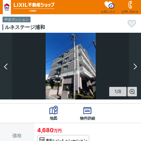
0
お気に入り
お問い合わせ
中古マンション
ルネステージ浦和
1
/
8
地図
物件詳細
4,680
万円
価格
支払いシミュレーション