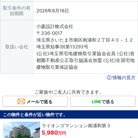
取引条件の有
2026年8月16日
効期限
小森設計株式会社
〒336-0017
埼玉県さいたま市南区南浦和２丁目４０－１２
取扱い会社
埼玉県知事(9)第13293号
(公社)埼玉県宅地建物取引業協会会員 (公社)首
都圏不動産公正取引協議会加盟 (公社)全国宅地
建物取引業保証協会
情報の見方
ご家族やご友人に共有できます。
メールで送る
LINE
で送る
この物件と条件が近い物件です。
ライオンズマンション南浦和第３
5,980
万円