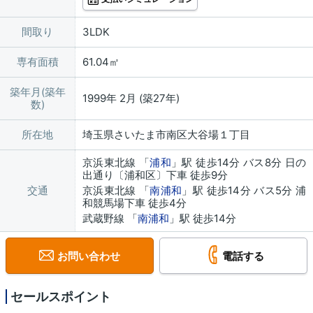
間取り
3LDK
専有面積
61.04㎡
築年月(築年
1999年 2月 (築27年)
数)
所在地
埼玉県さいたま市南区大谷場１丁目
京浜東北線 「
浦和
」駅 徒歩14分 バス8分 日の
出通り〔浦和区〕下車 徒歩9分
交通
京浜東北線 「
南浦和
」駅 徒歩14分 バス5分 浦
和競馬場下車 徒歩4分
武蔵野線 「
南浦和
」駅 徒歩14分
お問い合わせ
電話する
セールスポイント