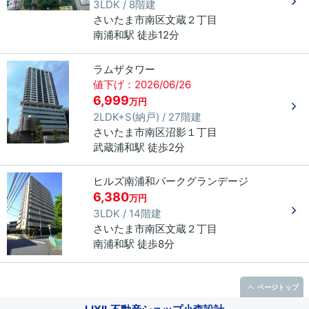
3LDK / 8階建
さいたま市南区
文蔵
２丁目
南浦和駅 徒歩12分
ラムザタワー
値下げ：2026/06/26
6,999
万円
2LDK+S(納戸) / 27階建
さいたま市南区
沼影
１丁目
武蔵浦和駅 徒歩2分
ヒルズ南浦和パークグランデージ
6,380
万円
3LDK / 14階建
さいたま市南区
文蔵
２丁目
南浦和駅 徒歩8分
ページトップ