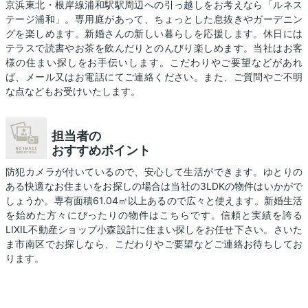
京浜東北・根岸線浦和駅駅周辺への引っ越しをお考えなら「ルネス
テージ浦和」。専用庭があって、ちょっとした息抜きやガーデニン
グを楽しめます。新婚さんの新しい暮らしを応援します。休日には
テラスで読書やお茶を飲んだりとのんびり楽しめます。当社はお客
様の住まい探しをお手伝いします。こだわりやご要望などがあれ
ば、メール又はお電話にてご連絡ください。また、ご質問やご不明
な点などもお受けいたします。
担当者の
おすすめポイント
防犯カメラが付いているので、安心して生活ができます。ゆとりの
ある快適なお住まいをお探しの場合は当社の3LDKの物件はいかがで
しょうか。専有面積61.04㎡以上あるので広々と使えます。新婚生活
を始めた方々にぴったりの物件はこちらです。信頼と実績を誇る
LIXIL不動産ショップ小森設計に住まい探しをお任せ下さい。さいた
ま市南区でお探しなら、こだわりやご要望などご連絡お待ちしてお
ります。