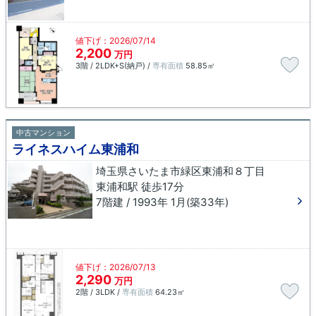
値下げ：2026/07/14
2,200
万円
3階 / 2LDK+S(納戸) /
専有面積
58.85㎡
中古マンション
ライネスハイム東浦和
埼玉県さいたま市緑区東浦和８丁目
東浦和駅 徒歩17分
7階建 / 1993年 1月(築33年)
値下げ：2026/07/13
2,290
万円
2階 / 3LDK /
専有面積
64.23㎡