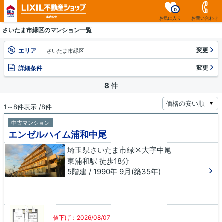
0
お気に入り
お問い合わせ
さいたま市緑区のマンション一覧
変更
エリア
さいたま市緑区
変更
詳細条件
8
件
1～8件表示 /8件
中古マンション
エンゼルハイム浦和中尾
埼玉県さいたま市緑区大字中尾
東浦和駅 徒歩18分
5階建 / 1990年 9月(築35年)
値下げ：2026/08/07