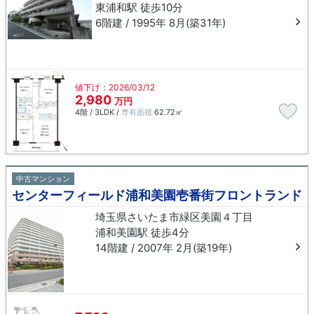
東浦和駅 徒歩10分
6階建 / 1995年 8月(築31年)
値下げ：2026/03/12
2,980
万円
4階 / 3LDK /
専有面積
62.72㎡
中古マンション
センターフィールド浦和美園壱番街フロントランド
埼玉県さいたま市緑区美園４丁目
浦和美園駅 徒歩4分
14階建 / 2007年 2月(築19年)