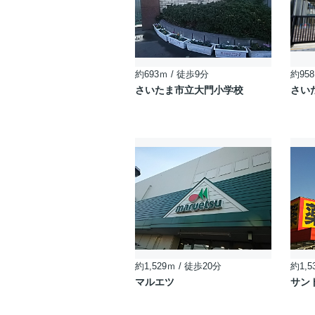
約693ｍ / 徒歩9分
約958
さいたま市立大門小学校
さい
約1,529ｍ / 徒歩20分
約1,5
マルエツ
サン