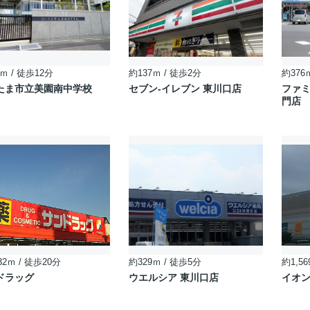
ｍ / 徒歩12分
約137ｍ / 徒歩2分
約376
たま市立美園南中学校
セブン‐イレブン 東川口店
ファ
門店
32ｍ / 徒歩20分
約329ｍ / 徒歩5分
約1,56
ドラッグ
ウエルシア 東川口店
イオ