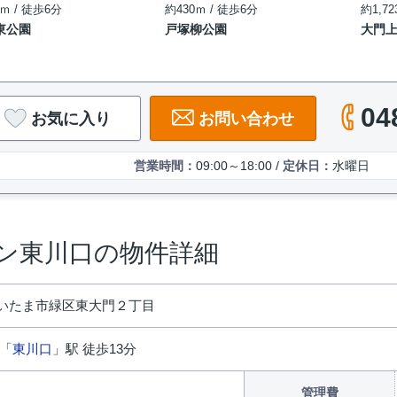
ｍ / 徒歩6分
約430ｍ / 徒歩6分
約1,72
東公園
戸塚柳公園
大門
04
お気に入り
お問い合わせ
営業時間：
09:00～18:00 /
定休日：
水曜日
ン東川口の物件詳細
いたま市緑区東大門２丁目
 「
東川口
」駅 徒歩13分
円
管理費