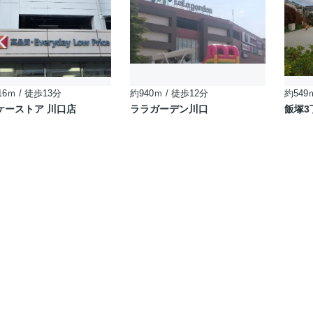
16ｍ / 徒歩13分
約940ｍ / 徒歩12分
約549
ケーストア 川口店
ララガーデン川口
飯塚3