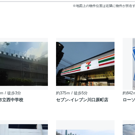
※地図上の物件位置は近隣に物件が所在
ｍ / 徒歩3分
約375ｍ / 徒歩5分
約842
市立西中学校
セブン-イレブン川口原町店
ローソ