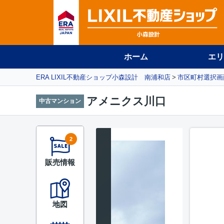
ホーム
エリ
ERA LIXIL不動産ショップ小森設計 南浦和店
市区町村選択画
アメニクス川口
中古マンション
2
販売情報
地図