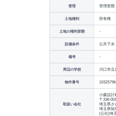
管理形態
管理
所有権
土地権利
土地の権利形態
公共下水 
設備条件
備考
川口市立原
周辺の学校
10325796
物件番号
小森設計
〒336-00
埼玉県さ
取扱い会社
埼玉県知事
(公社)