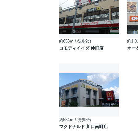
約656ｍ / 徒歩9分
約1,0
コモディイイダ 仲町店
オー
約584ｍ / 徒歩8分
マクドナルド 川口南町店