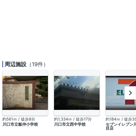
周辺施設
（19件）
約561ｍ / 徒歩8分
約1,334ｍ / 徒歩17分
約184ｍ / 徒歩3
川口市立飯仲小学校
川口市立西中学校
セブンイレブン
目店