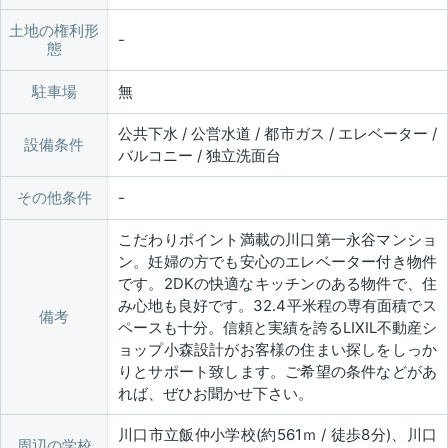
土地の権利形
態
駐車場
無
公共下水 / 公営水道 / 都市ガス / エレベーター /
設備条件
バルコニー / 独立洗面台
その他条件
こだわりポイント満載の川口第一永谷マンショ
ン。妊婦の方でも安心のエレベーター付き物件
です。2DKの快適なキッチンのある物件で、住
み心地も良好です。32.4平米程の専有面積でス
備考
ペースも十分。信頼と実績を誇るLIXIL不動産シ
ョップ小森設計がお客様の住まい探しをしっか
りとサポート致します。ご希望の条件などがあ
れば、ぜひお聞かせ下さい。
川口市立飯仲小学校(約561ｍ / 徒歩8分)、川口
周辺の学校