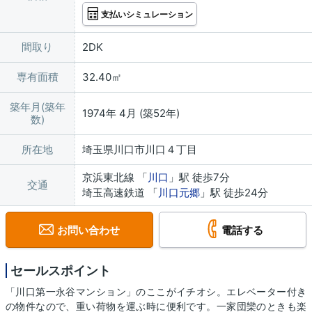
支払いシミュレーション
間取り
2DK
専有面積
32.40㎡
築年月(築年
1974年 4月 (築52年)
数)
所在地
埼玉県川口市川口４丁目
京浜東北線 「
川口
」駅 徒歩7分
交通
埼玉高速鉄道 「
川口元郷
」駅 徒歩24分
お問い合わせ
電話する
セールスポイント
「川口第一永谷マンション」のここがイチオシ。エレベーター付き
の物件なので、重い荷物を運ぶ時に便利です。一家団欒のときも楽