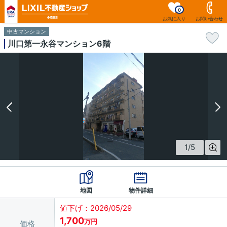
0
お気に入り
お問い合わせ
中古マンション
川口第一永谷マンション6階
1
/
5
地図
物件詳細
値下げ：2026/05/29
1,700
万円
価格