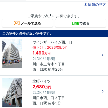
情報の見方
ご家族やご友人に共有できます。
メールで送る
LINE
で送る
この物件と条件が近い物件です。
ウインザーハイム西川口
値下げ：2026/08/07
1,490
万円
2LDK / 11階建
川口市
上青木
１丁目
西川口駅 徒歩26分
北町ハイツ
2,680
万円
2LDK / 11階建
川口市
西川口
３丁目
西川口駅 徒歩5分