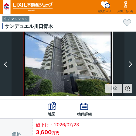
0
お気に入り
お問い合わせ
中古マンション
サンデュエル川口青木
1
/
2
地図
物件詳細
値下げ：2026/07/23
3,600
万円
価格