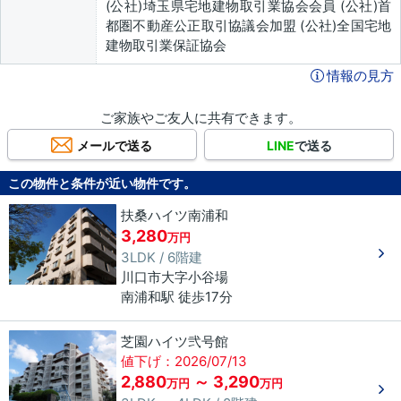
(公社)埼玉県宅地建物取引業協会会員 (公社)首
都圏不動産公正取引協議会加盟 (公社)全国宅地
建物取引業保証協会
情報の見方
ご家族やご友人に共有できます。
メールで送る
LINE
で送る
この物件と条件が近い物件です。
扶桑ハイツ南浦和
3,280
万円
3LDK / 6階建
川口市
大字小谷場
南浦和駅 徒歩17分
芝園ハイツ弐号館
値下げ：2026/07/13
2,880
～ 3,290
万円
万円