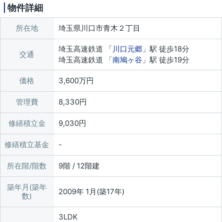
物件詳細
所在地
埼玉県川口市青木２丁目
埼玉高速鉄道 「
川口元郷
」駅 徒歩18分
交通
埼玉高速鉄道 「
南鳩ヶ谷
」駅 徒歩19分
価格
3,600万円
管理費
8,330円
修繕積立金
9,030円
修繕積立基金
所在階/階数
9階 / 12階建
築年月(築年
2009年 1月(築17年)
数)
3LDK