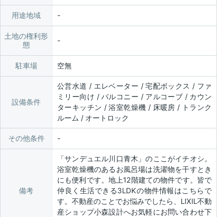
用途地域
土地の権利形
態
駐車場
空無
公営水道 / エレベーター / 宅配ボックス / ファ
ミリー向け / バルコニー / アルコーブ / カウン
設備条件
ターキッチン / 浴室乾燥機 / 床暖房 / トランク
ルーム / オートロック
その他条件
「サンデュエル川口青木」のここがイチオシ。
浴室乾燥機のあるお風呂場は洗濯物を干すとき
にも便利です。地上12階建ての物件です。皆で
備考
仲良く生活できる3LDKの物件情報はこちらで
す。不動産のことでお悩みでしたら、LIXIL不動
産ショップ小森設計へお気軽にお問い合わせ下