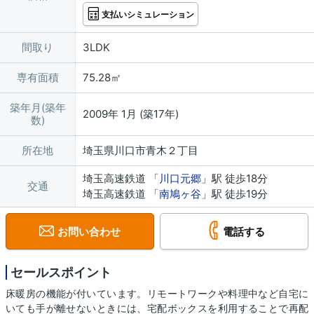
支払いシミュレーション
間取り
3LDK
専有面積
75.28㎡
築年月(築年
2009年 1月 (築17年)
数)
所在地
埼玉県川口市青木２丁目
埼玉高速鉄道 「
川口元郷
」駅 徒歩18分
交通
埼玉高速鉄道 「
南鳩ヶ谷
」駅 徒歩19分
お問い合わせ
電話する
セールスポイント
床暖房の機能が付いています。リモートワークや料理中など自宅に
いても手が離せないときには、宅配ボックスを利用することで再配