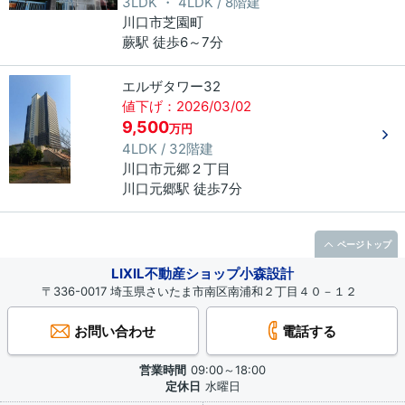
3LDK ・ 4LDK / 8階建
川口市
芝園町
蕨駅 徒歩6～7分
エルザタワー32
値下げ：2026/03/02
9,500
万円
4LDK / 32階建
川口市
元郷
２丁目
川口元郷駅 徒歩7分
ページトップ
LIXIL不動産ショップ小森設計
〒336-0017 埼玉県さいたま市南区南浦和２丁目４０－１２
お問い合わせ
電話する
営業時間
09:00～18:00
定休日
水曜日