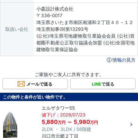
小森設計株式会社
〒336-0017
埼玉県さいたま市南区南浦和２丁目４０－１２
取扱い会社
埼玉県知事(9)第13293号
(公社)埼玉県宅地建物取引業協会会員 (公社)首
都圏不動産公正取引協議会加盟 (公社)全国宅地
建物取引業保証協会
情報の見方
ご家族やご友人に共有できます。
メールで送る
LINE
で送る
この物件と条件が近い物件です。
エルザタワー55
値下げ：2026/07/23
5,880
～ 5,980
万円
万円
2LDK ・ 3LDK / 56階建
川口市
元郷
２丁目