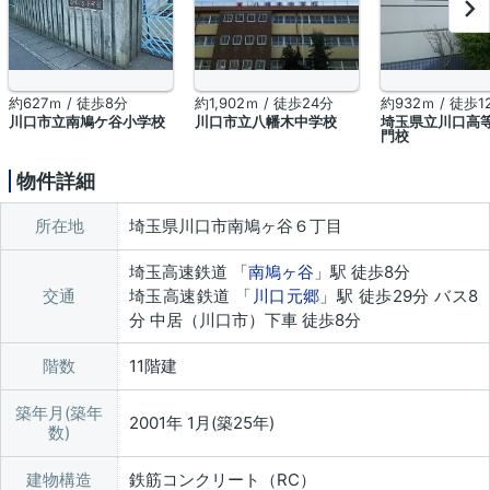
約627ｍ / 徒歩8分
約1,902ｍ / 徒歩24分
約932ｍ / 徒歩1
川口市立南鳩ケ谷小学校
川口市立八幡木中学校
埼玉県立川口高
門校
物件詳細
所在地
埼玉県川口市南鳩ヶ谷６丁目
埼玉高速鉄道 「
南鳩ヶ谷
」駅 徒歩8分
交通
埼玉高速鉄道 「
川口元郷
」駅 徒歩29分 バス8
分 中居（川口市）下車 徒歩8分
階数
11階建
築年月(築年
2001年 1月(築25年)
数)
建物構造
鉄筋コンクリート（RC）