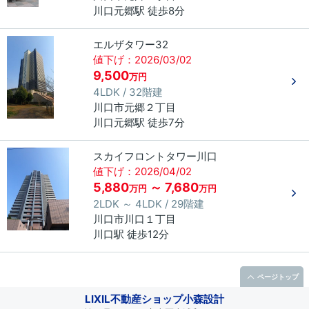
川口元郷駅 徒歩8分
エルザタワー32
値下げ：2026/03/02
9,500
万円
4LDK / 32階建
川口市
元郷
２丁目
川口元郷駅 徒歩7分
スカイフロントタワー川口
値下げ：2026/04/02
5,880
～ 7,680
万円
万円
2LDK ～ 4LDK / 29階建
川口市
川口
１丁目
川口駅 徒歩12分
ページトップ
LIXIL不動産ショップ小森設計