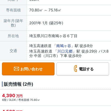
専有面積
70.80㎡ ～ 75.16㎡
築年月(築年
2001年 1月 (築25年)
数)
所在地
埼玉県川口市南鳩ヶ谷６丁目
埼玉高速鉄道 「
南鳩ヶ谷
」駅 徒歩8分
交通
埼玉高速鉄道 「
川口元郷
」駅 徒歩29分 バス8
分 中居（川口市）下車 徒歩8分
お問い合わせ
電話する
販売情報 (2件)
4,390
万円
6階 / 3LDK / 専有面積 70.80㎡