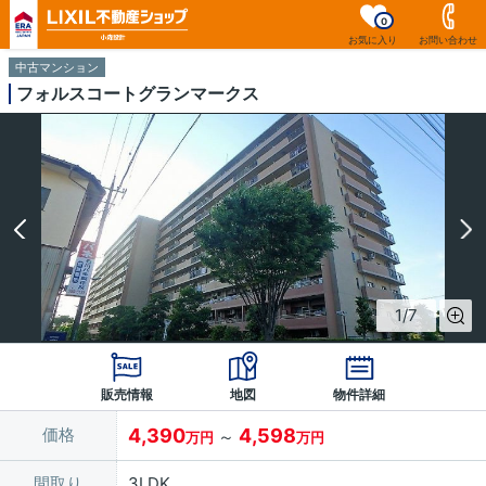
0
お気に入り
お問い合わせ
中古マンション
フォルスコートグランマークス
1
/
7
販売情報
地図
物件詳細
価格
4,390
4,598
～
万円
万円
間取り
3LDK